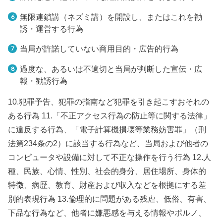
無限連鎖講（ネズミ講）を開設し、またはこれを勧
誘・運営する行為
当局が許諾していない商用目的・広告的行為
過度な、あるいは不適切と当局が判断した宣伝・広
報・勧誘行為
10.犯罪予告、犯罪の指南など犯罪を引き起こすおそれの
ある行為 11.「不正アクセス行為の防止等に関する法律」
に違反する行為、「電子計算機損壊等業務妨害罪」（刑
法第234条の2）に該当する行為など、当局および他者の
コンピュータや設備に対して不正な操作を行う行為 12.人
種、民族、心情、性別、社会的身分、居住場所、身体的
特徴、病歴、教育、財産および収入などを根拠にする差
別的表現行為 13.倫理的に問題がある残虐、低俗、有害、
下品な行為など、他者に嫌悪感を与える情報やポルノ、