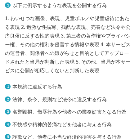
以下に例示するような表現を公開する行為
1. わいせつな画像、表現、児童ポルノや児童虐待にあた
る表現 2. 過激な性描写、残酷な表現、売春など法令や公
序良俗に反する性的表現 3. 第三者の著作権やプライバシ
ー権、その他の権利を侵害する情報や表現 4. 本サービス
の運営者、関係者への嫌がらせと目的としてアップロー
ドされたと当局が判断した表現 5. その他、当局が本サー
ビスに公開が相応しくないと判断した表現
本規約に違反する行為
法律、条令、規則など法令に違反する行為
名誉毀損、侮辱行為や他者への業務妨害となる行為
不快感や精神的苦痛などを他者に与える行為
詐欺など、他者に不当な経済的損害を与える行為