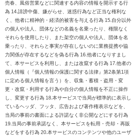
売春、風俗営業などに関連する内容の情報を開示する行
為 14.誹謗中傷、嫌がらせ、迷惑行為など正当な権利な
く、他者に精神的・経済的被害を与える行為 15.自分以外
の個人や法人、団体などの名義を名乗ったり、権限なく
それらを使用したり、また架空の個人や法人、団体を名
乗ったり、それらと事実が存在しないのに業務提携や協
力関係が存在するなどを偽る行為 16.他者になりすまし
て、本サービスを利用し、または改竄する行為 17.他者の
個人情報（『個人情報の保護に関する法律』第2条第1項
に定める個人情報を言う）を、収集・蓄積・盗用・変
更・改竄・利用する行為や自分の個人情報を不正に操作
し、変更する行為 18.本サービスで当局が標準的に表示し
ているヘッダ、フッタ、広告および著作権表示などを、
当局の事前の書面による許諾なく非公開などにする行為
19.当局の事前承諾なく、本サービスを転用・売却・再販
などをする行為 20.本サービスのコンテンツや他のユーザ