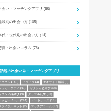
出会い・マッチングアプリ
(68)
地域別の出会い方
(105)
年代・世代別の出会い方
(14)
恋愛・出会いコラム
(76)
話題の出会い系・マッチングアプリ
イククル
(140)
イヴイヴ
(3)
エキサイト婚活
(3)
シュガーダディ
(39)
ゼクシィ恋結び
(60)
ゼクシィ縁結び
(9)
タップル誕生
(93)
ハッピーメール
(214)
パートナーズ
(14)
ブライダルネット
(2)
マッチアラーム
(37)