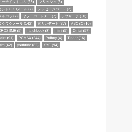
マッチドットコム
(68)
マリッシュ
(3)
ミントC！Jメール
(7)
メッセージバード
(2)
メルパラ
(7)
ヤフーパートナー
(7)
ラブサーチ
(10)
ワクワクメール
(142)
東カレデート
(37)
ASOBO
(10)
CROSSME
(5)
matchbook
(8)
mimi
(5)
Omiai
(57)
airs
(91)
PCMAX
(244)
Poiboy
(4)
Tinder
(16)
ith
(42)
youbride
(82)
YYC
(94)