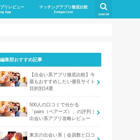
プリレビュー
マッチングアプリ徹底比較
ng App
Comparison
search
編集部おすすめ記事
【出会い系アプリ徹底比較】今
最もおすすめしたい優良サイト
目的別14選
500人の口コミで分かる
「pairs（ペアーズ）」の評判｜
出会い系アプリ攻略レビュー
東京の出会い系｜会員数と口コ