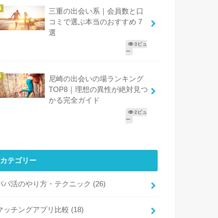
三重の出会い系｜会員数と口
コミで選ぶ本当のおすすめ 7
選
3ビュ
ー
尼崎の出会いの場ランキング
TOP8｜理想の異性が絶対見つ
かる完全ガイド
2ビュ
ー
カテゴリー
パパ活のやり方・テクニック
(26)
マッチングアプリ比較
(18)