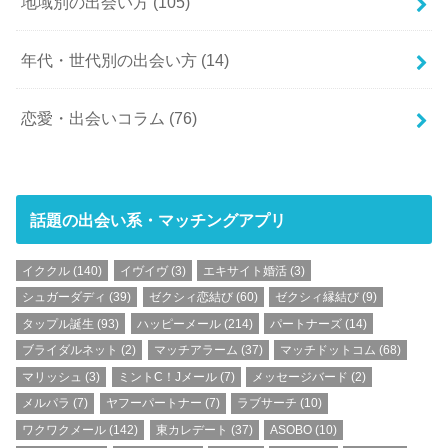
地域別の出会い方
(105)
年代・世代別の出会い方
(14)
恋愛・出会いコラム
(76)
話題の出会い系・マッチングアプリ
イククル
(140)
イヴイヴ
(3)
エキサイト婚活
(3)
シュガーダディ
(39)
ゼクシィ恋結び
(60)
ゼクシィ縁結び
(9)
タップル誕生
(93)
ハッピーメール
(214)
パートナーズ
(14)
ブライダルネット
(2)
マッチアラーム
(37)
マッチドットコム
(68)
マリッシュ
(3)
ミントC！Jメール
(7)
メッセージバード
(2)
メルパラ
(7)
ヤフーパートナー
(7)
ラブサーチ
(10)
ワクワクメール
(142)
東カレデート
(37)
ASOBO
(10)