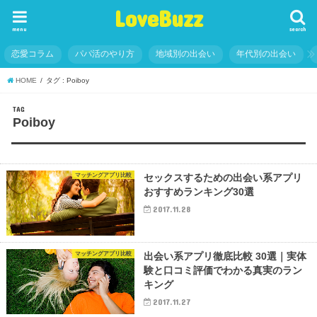
LoveBuzz
menu
search
恋愛コラム
パパ活のやり方
地域別の出会い
年代別の出会い
HOME
タグ : Poiboy
TAG
Poiboy
マッチングアプリ比較
セックスするための出会い系アプリ
おすすめランキング30選
2017.11.28
マッチングアプリ比較
出会い系アプリ徹底比較 30選｜実体
験と口コミ評価でわかる真実のラン
キング
2017.11.27