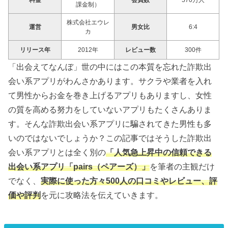
料金
会員数
570万人
課金制）
株式会社エウレ
運営
男女比
6:4
カ
リリース年
2012年
レビュー数
300件
「出会えてなんぼ」世の中にはこの本質を忘れた詐欺出
会い系アプリがわんさかあります。サクラや業者を入れ
て男性からお金を巻き上げるアプリもありますし、女性
の質を高める努力をしていないアプリもたくさんありま
す。そんな詐欺出会い系アプリに騙されてきた男性も多
いのではないでしょうか？この記事ではそうした詐欺出
会い系アプリとは全く別の
「人気急上昇中の信頼できる
出会い系アプリ「pairs（ペアーズ）」
を筆者の主観だけ
でなく、
実際に使った方々500人の口コミやレビュー、評
価や評判
を元に攻略法を伝えていきます。