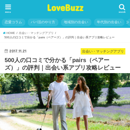
LoveBuzz
menu
search
恋愛コラム
パパ活のやり方
地域別の出会い
年代別の出会い
HOME
出会い・マッチングアプリ
500人の口コミで分かる「pairs（ペアーズ）」の評判｜出会い系アプリ攻略レビュー
2017.11.21
出会い・マッチングアプリ
500人の口コミで分かる「pairs（ペアー
ズ）」の評判｜出会い系アプリ攻略レビュー