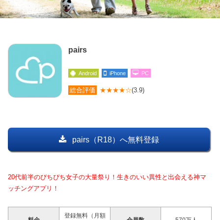
pairs
Android
iPhone
PC
総合評価
★★★★☆
(3.9)
pairs（R18）へ無料登録
20代前半のぴちぴち女子の大量祭り！生きのいい異性と出会える神マ
ッチングアプリ！
登録無料（月額