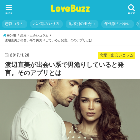
LoveBuzz
menu
search
恋愛コラム
パパ活のやり方
地域別の出会い
年代別の出会い
HOME
恋愛・出会いコラム
渡辺直美が出会い系で男漁りしていると発言。そのアプリとは
2017.11.28
恋愛・出会いコラム
渡辺直美が出会い系で男漁りしていると発
言。そのアプリとは