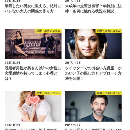
2017.11.28
2017.11.28
浮気したい男女に教える。絶対に
未成年の交際は有罪？年齢別に法
バレない大人の関係の作り方
律・条例に触れる状況を解説
恋愛・出会いコラム
恋愛・出会いコラム
2017.11.28
2017.11.28
既婚者男性が奥さん以外の女性に
ツイッターでの出会い方講座｜か
恋愛感情を持ってしまう心理と
わいい子の探し方とアプローチ方
は？
法を公開！
恋愛・出会いコラム
恋愛・出会いコラム
2017.11.28
2017.11.27