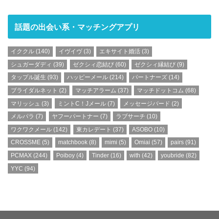
話題の出会い系・マッチングアプリ
イククル
(140)
イヴイヴ
(3)
エキサイト婚活
(3)
シュガーダディ
(39)
ゼクシィ恋結び
(60)
ゼクシィ縁結び
(9)
タップル誕生
(93)
ハッピーメール
(214)
パートナーズ
(14)
ブライダルネット
(2)
マッチアラーム
(37)
マッチドットコム
(68)
マリッシュ
(3)
ミントC！Jメール
(7)
メッセージバード
(2)
メルパラ
(7)
ヤフーパートナー
(7)
ラブサーチ
(10)
ワクワクメール
(142)
東カレデート
(37)
ASOBO
(10)
CROSSME
(5)
matchbook
(8)
mimi
(5)
Omiai
(57)
pairs
(91)
PCMAX
(244)
Poiboy
(4)
Tinder
(16)
with
(42)
youbride
(82)
YYC
(94)