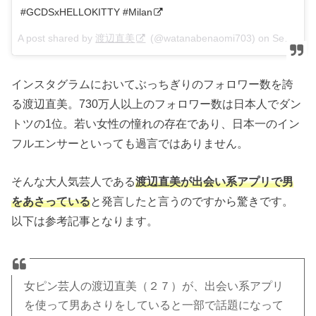
#GCDSxHELLOKITTY #Milan
A post shared by
渡辺直美
(@watanabenaomi703) on
Sep 22, 2017 at 8:22pm PDT
インスタグラムにおいてぶっちぎりのフォロワー数を誇
る渡辺直美。730万人以上のフォロワー数は日本人でダン
トツの1位。若い女性の憧れの存在であり、日本一のイン
フルエンサーといっても過言ではありません。
そんな大人気芸人である
渡辺直美が出会い系アプリで男
をあさっている
と発言したと言うのですから驚きです。
以下は参考記事となります。
女ピン芸人の渡辺直美（２７）が、出会い系アプリ
を使って男あさりをしていると一部で話題になって