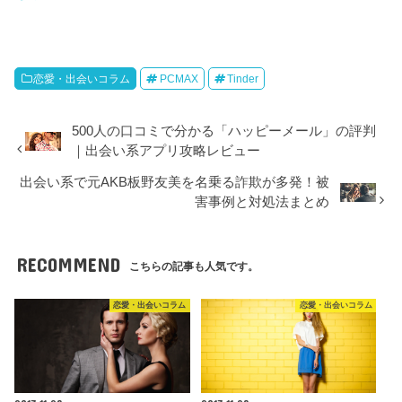
恋愛・出会いコラム
PCMAX
Tinder
500人の口コミで分かる「ハッピーメール」の評判
｜出会い系アプリ攻略レビュー
出会い系で元AKB板野友美を名乗る詐欺が多発！被
害事例と対処法まとめ
RECOMMEND
こちらの記事も人気です。
恋愛・出会いコラム
恋愛・出会いコラム