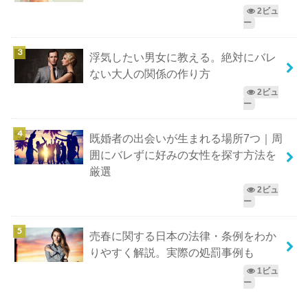
2ビュ
ー
浮気したい男女に教える。絶対にバレ
ない大人の関係の作り方
2ビュ
ー
既婚者の出会いが生まれる場所7つ｜周
囲にバレずに好みの女性を探す方法を
厳選
2ビュ
ー
売春に関する日本の法律・条例をわか
りやすく解説。実際の処罰事例も
1ビュ
ー