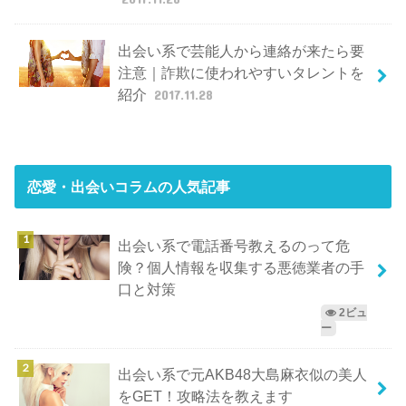
出会い系で芸能人から連絡が来たら要
注意｜詐欺に使われやすいタレントを
紹介
2017.11.28
恋愛・出会いコラム
の人気記事
出会い系で電話番号教えるのって危
険？個人情報を収集する悪徳業者の手
口と対策
2ビュ
ー
出会い系で元AKB48大島麻衣似の美人
をGET！攻略法を教えます