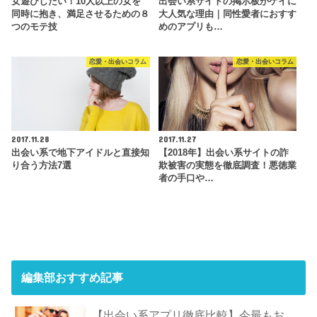
女遊びしたい！10人以上の女を
出会い系サイトの掲示板がゲイに
同時に抱き、満足させるための８
大人気な理由｜同性愛者におすす
つのモテ技
めのアプリも…
恋愛・出会いコラム
恋愛・出会いコラム
2017.11.28
2017.11.27
出会い系で地下アイドルと直接知
【2018年】出会い系サイトの詐
り合う方法7選
欺被害の実態を徹底調査！悪徳業
者の手口や…
編集部おすすめ記事
【出会い系アプリ徹底比較】今最もお