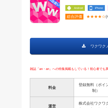
iPhone
Android
総合評価
★★★★☆
(
ワクワク
雑誌「an・an」への特集掲載もしている！初心者でも
登録無料（ポイ
料金
制）
株式会社ワクワ
運営