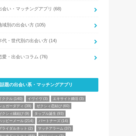
出会い・マッチングアプリ
(68)
地域別の出会い方
(105)
年代・世代別の出会い方
(14)
恋愛・出会いコラム
(76)
話題の出会い系・マッチングアプリ
イククル
(140)
イヴイヴ
(3)
エキサイト婚活
(3)
シュガーダディ
(39)
ゼクシィ恋結び
(60)
ゼクシィ縁結び
(9)
タップル誕生
(93)
ハッピーメール
(214)
パートナーズ
(14)
ブライダルネット
(2)
マッチアラーム
(37)
マッチドットコム
(68)
マリッシュ
(3)