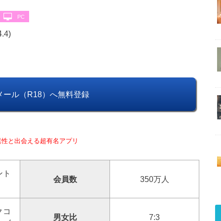
PC
4.4)
メール（R18）へ無料登録
異性と出会える超有名アプリ
ント
会員数
350万人
クコ
男女比
7:3