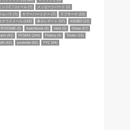
ミントC！Jメール
(7)
メッセージバード
(2)
メルパラ
(7)
ヤフーパートナー
(7)
ラブサーチ
(10)
ワクワクメール
(142)
東カレデート
(37)
ASOBO
(10)
CROSSME
(5)
matchbook
(8)
mimi
(5)
Omiai
(57)
airs
(91)
PCMAX
(244)
Poiboy
(4)
Tinder
(16)
ith
(42)
youbride
(82)
YYC
(94)