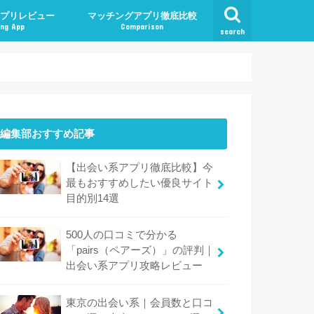
プリレビュー
マッチングアプリ徹底比較
ng App
Comparison
search
編集部おすすめ記事
【出会い系アプリ徹底比較】今
最もおすすめしたい優良サイト
目的別14選
500人の口コミで分かる
「pairs（ペアーズ）」の評判｜
出会い系アプリ攻略レビュー
東京の出会い系｜会員数と口コ