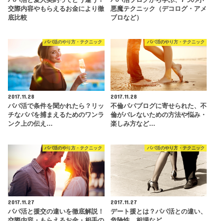
パパ活と愛人契約ってどう違う？
パパ活ブログから学ぶ、7つの小
交際内容やもらえるお金により徹
悪魔テクニック（デコログ・アメ
底比較
ブロなど）
パパ活のやり方・テクニック
パパ活のやり方・テクニック
2017.11.28
2017.11.28
パパ活で条件を聞かれたら？リッ
不倫パパブログに寄せられた、不
チなパパを捕まえるためのワンラ
倫がバレないための方法や悩み・
ンク上の伝え…
楽しみ方など…
パパ活のやり方・テクニック
パパ活のやり方・テクニック
2017.11.27
2017.11.27
パパ活と援交の違いを徹底解説！
デート援とは？パパ活との違い、
交際内容・もらえるお金・相手の
危険性、相場など