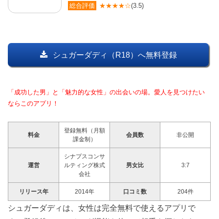
総合評価
★★★★☆
(3.5)
シュガーダディ（R18）へ無料登録
「成功した男」と「魅力的な女性」の出会いの場。愛人を見つけたい
ならこのアプリ！
登録無料（月額
料金
会員数
非公開
課金制）
シナプスコンサ
運営
ルティング株式
男女比
3:7
会社
リリース年
2014年
口コミ数
204件
シュガーダディは、女性は完全無料で使えるアプリで