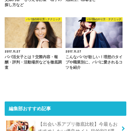
探し方など
パパ活のやり方・テクニック
パパ活のやり方・テクニック
2017.11.27
2017.11.27
パパ活女子とは？交際内容・報
こんなパパが欲しい！理想のタイ
酬・評判・活動場所などを徹底調
プや職業別に、パパに愛されるコ
査
ツを紹介
編集部おすすめ記事
【出会い系アプリ徹底比較】今最もお