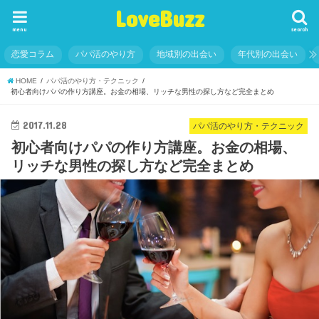
LoveBuzz
menu
search
恋愛コラム
パパ活のやり方
地域別の出会い
年代別の出会い
HOME
パパ活のやり方・テクニック
初心者向けパパの作り方講座。お金の相場、リッチな男性の探し方など完全まとめ
2017.11.28
パパ活のやり方・テクニック
初心者向けパパの作り方講座。お金の相場、
リッチな男性の探し方など完全まとめ