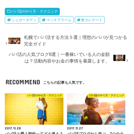
パパ活のやり方・テクニック
シュガーダディ
マッチアラーム
東カレデート
札幌でパパ活する方法５選｜理想のパパが見つかる
完全ガイド
パパ活の人気ブログ8選｜一番稼いでいる人の金額
は？活動内容やお金の事情を暴露します。
RECOMMEND
こちらの記事も人気です。
パパ活のやり方・テクニック
パパ活のやり方・テクニック
2017.11.28
2017.11.27