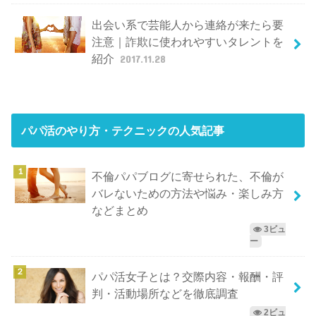
出会い系で芸能人から連絡が来たら要
注意｜詐欺に使われやすいタレントを
紹介
2017.11.28
パパ活のやり方・テクニック
の人気記事
不倫パパブログに寄せられた、不倫が
バレないための方法や悩み・楽しみ方
などまとめ
3ビュ
ー
パパ活女子とは？交際内容・報酬・評
判・活動場所などを徹底調査
2ビュ