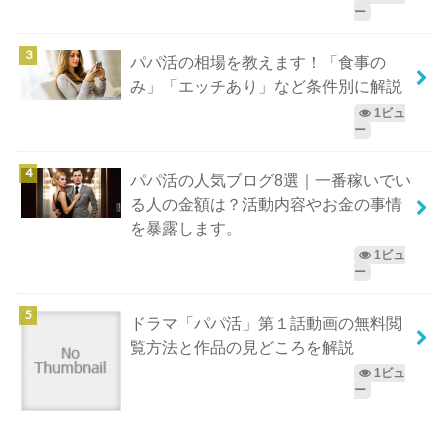
ー
パパ活の相場を教えます！「食事の
み」「エッチあり」など条件別に解説
1ビュ
ー
パパ活の人気ブログ8選｜一番稼いでい
る人の金額は？活動内容やお金の事情
を暴露します。
1ビュ
ー
ドラマ「パパ活」第１話動画の無料閲
覧方法と作品の見どころを解説
1ビュ
ー