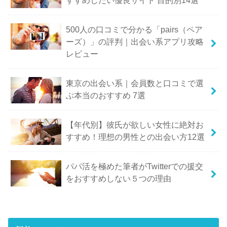
すすめしたい優良サイト 目的別14選
500人の口コミで分かる「pairs（ペア
ーズ）」の評判｜出会い系アプリ攻略
レビュー
東京の出会い系｜会員数と口コミで選
ぶ本当のおすすめ 7選
【年代別】彼氏が欲しい女性に絶対お
すすめ！理想の男性との出会い方12選
パパ活を極めた筆者がTwitterでの援交
をおすすめしない５つの理由