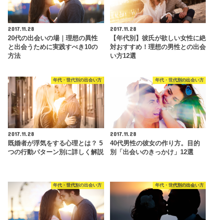
2017.11.28
2017.11.28
20代の出会いの場｜理想の異性
【年代別】彼氏が欲しい女性に絶
と出会うために実践すべき10の
対おすすめ！理想の男性との出会
方法
い方12選
年代・世代別の出会い方
年代・世代別の出会い方
2017.11.28
2017.11.28
既婚者が浮気をする心理とは？ 5
40代男性の彼女の作り方。目的
つの行動パターン別に詳しく解説
別「出会いのきっかけ」12選
年代・世代別の出会い方
年代・世代別の出会い方