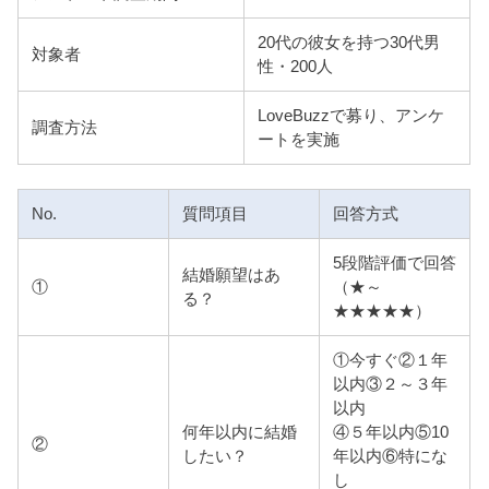
20代の彼女を持つ30代男
対象者
性・200人
LoveBuzzで募り、アンケ
調査方法
ートを実施
No.
質問項目
回答方式
5段階評価で回答
結婚願望はあ
①
（★～
る？
★★★★★）
①今すぐ②１年
以内③２～３年
以内
何年以内に結婚
④５年以内⑤10
②
したい？
年以内⑥特にな
し