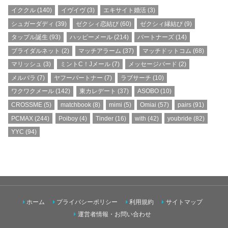
イククル
(140)
イヴイヴ
(3)
エキサイト婚活
(3)
シュガーダディ
(39)
ゼクシィ恋結び
(60)
ゼクシィ縁結び
(9)
タップル誕生
(93)
ハッピーメール
(214)
パートナーズ
(14)
ブライダルネット
(2)
マッチアラーム
(37)
マッチドットコム
(68)
マリッシュ
(3)
ミントC！Jメール
(7)
メッセージバード
(2)
メルパラ
(7)
ヤフーパートナー
(7)
ラブサーチ
(10)
ワクワクメール
(142)
東カレデート
(37)
ASOBO
(10)
CROSSME
(5)
matchbook
(8)
mimi
(5)
Omiai
(57)
pairs
(91)
PCMAX
(244)
Poiboy
(4)
Tinder
(16)
with
(42)
youbride
(82)
YYC
(94)
ホーム
プライバシーポリシー
利用規約
サイトマップ
運営者情報・お問い合わせ