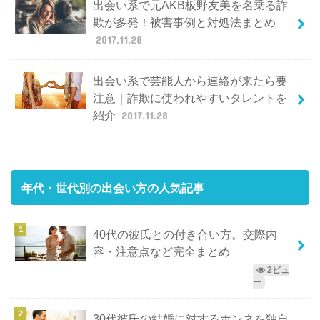
出会い系で元AKB板野友美を名乗る詐
欺が多発！被害事例と対処法まとめ
2017.11.28
出会い系で芸能人から連絡が来たら要
注意｜詐欺に使われやすいタレントを
紹介
2017.11.28
年代・世代別の出会い方
の人気記事
40代の彼氏との付き合い方。交際内
容・注意点など完全まとめ
2ビュ
ー
30代彼氏の結婚に対するホンネを独自