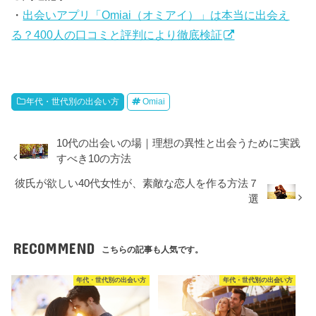
・
出会いアプリ「Omiai（オミアイ）」は本当に出会え
る？400人の口コミと評判により徹底検証
年代・世代別の出会い方
Omiai
10代の出会いの場｜理想の異性と出会うために実践
すべき10の方法
彼氏が欲しい40代女性が、素敵な恋人を作る方法７
選
RECOMMEND
こちらの記事も人気です。
年代・世代別の出会い方
年代・世代別の出会い方