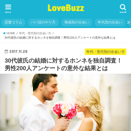
LoveBuzz
menu
search
恋愛コラム
パパ活のやり方
地域別の出会い
年代別の出会い
HOME
年代・世代別の出会い方
30代彼氏の結婚に対するホンネを独自調査！男性200人アンケートの意外な結果とは
2017.11.28
年代・世代別の出会い方
30代彼氏の結婚に対するホンネを独自調査！
男性200人アンケートの意外な結果とは