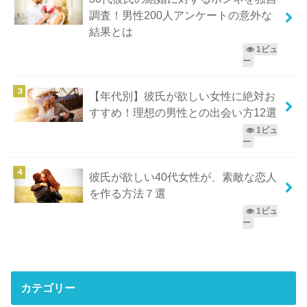
調査！男性200人アンケートの意外な
結果とは
1ビュ
ー
【年代別】彼氏が欲しい女性に絶対お
すすめ！理想の男性との出会い方12選
1ビュ
ー
彼氏が欲しい40代女性が、素敵な恋人
を作る方法７選
1ビュ
ー
カテゴリー