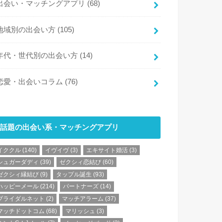
出会い・マッチングアプリ
(68)
地域別の出会い方
(105)
年代・世代別の出会い方
(14)
恋愛・出会いコラム
(76)
話題の出会い系・マッチングアプリ
イククル
(140)
イヴイヴ
(3)
エキサイト婚活
(3)
シュガーダディ
(39)
ゼクシィ恋結び
(60)
ゼクシィ縁結び
(9)
タップル誕生
(93)
ハッピーメール
(214)
パートナーズ
(14)
ブライダルネット
(2)
マッチアラーム
(37)
マッチドットコム
(68)
マリッシュ
(3)