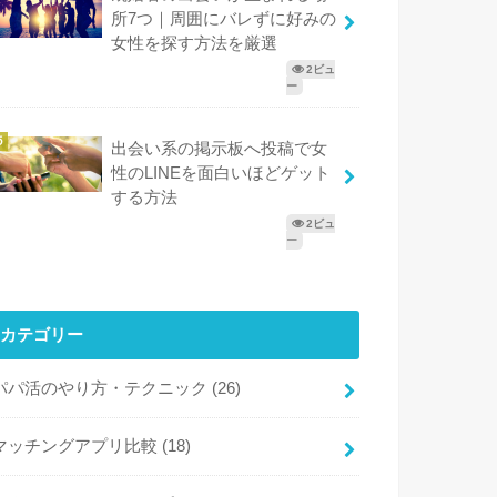
所7つ｜周囲にバレずに好みの
女性を探す方法を厳選
2ビュ
ー
出会い系の掲示板へ投稿で女
性のLINEを面白いほどゲット
する方法
2ビュ
ー
カテゴリー
パパ活のやり方・テクニック
(26)
マッチングアプリ比較
(18)