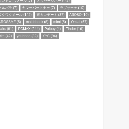
ミントC！Jメール
(7)
メッセージバード
(2)
メルパラ
(7)
ヤフーパートナー
(7)
ラブサーチ
(10)
ワクワクメール
(142)
東カレデート
(37)
ASOBO
(10)
CROSSME
(5)
matchbook
(8)
mimi
(5)
Omiai
(57)
airs
(91)
PCMAX
(244)
Poiboy
(4)
Tinder
(16)
ith
(42)
youbride
(82)
YYC
(94)