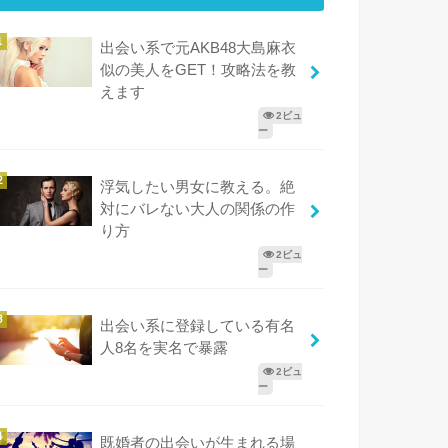
出会い系で元AKB48大島麻衣
似の美人をGET！攻略法を教
えます
2ビュ
ー
浮気したい男女に教える。絶
対にバレない大人の関係の作
り方
2ビュ
ー
出会い系に登録している有名
人8名を実名で暴露
2ビュ
ー
既婚者の出会いが生まれる場