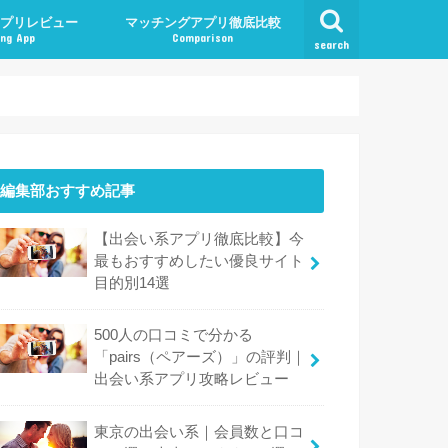
プリレビュー
マッチングアプリ徹底比較
ng App
Comparison
search
編集部おすすめ記事
【出会い系アプリ徹底比較】今
最もおすすめしたい優良サイト
目的別14選
500人の口コミで分かる
「pairs（ペアーズ）」の評判｜
出会い系アプリ攻略レビュー
東京の出会い系｜会員数と口コ