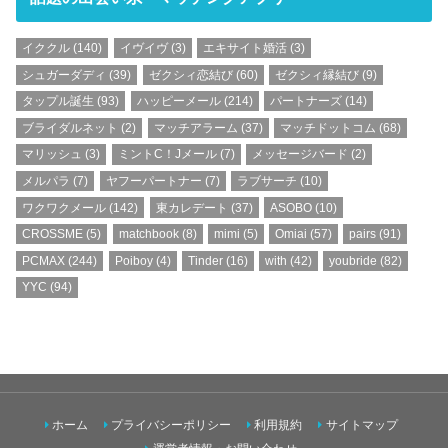
イククル
(140)
イヴイヴ
(3)
エキサイト婚活
(3)
シュガーダディ
(39)
ゼクシィ恋結び
(60)
ゼクシィ縁結び
(9)
タップル誕生
(93)
ハッピーメール
(214)
パートナーズ
(14)
ブライダルネット
(2)
マッチアラーム
(37)
マッチドットコム
(68)
マリッシュ
(3)
ミントC！Jメール
(7)
メッセージバード
(2)
メルパラ
(7)
ヤフーパートナー
(7)
ラブサーチ
(10)
ワクワクメール
(142)
東カレデート
(37)
ASOBO
(10)
CROSSME
(5)
matchbook
(8)
mimi
(5)
Omiai
(57)
pairs
(91)
PCMAX
(244)
Poiboy
(4)
Tinder
(16)
with
(42)
youbride
(82)
YYC
(94)
ホーム
プライバシーポリシー
利用規約
サイトマップ