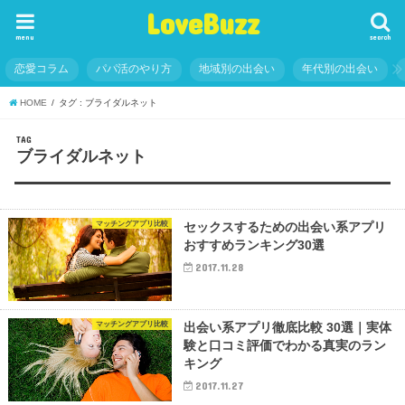
LoveBuzz
menu
search
恋愛コラム
パパ活のやり方
地域別の出会い
年代別の出会い
HOME
タグ : ブライダルネット
TAG
ブライダルネット
マッチングアプリ比較
セックスするための出会い系アプリ
おすすめランキング30選
2017.11.28
マッチングアプリ比較
出会い系アプリ徹底比較 30選｜実体
験と口コミ評価でわかる真実のラン
キング
2017.11.27