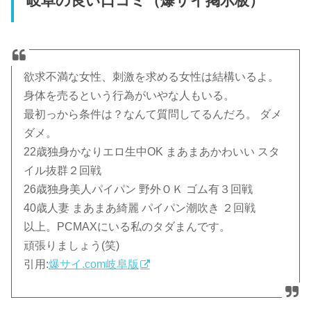
岐阜の良い口コミ（爆サイ掲示板）
欲求不満な女性、刺激を求める女性は結構いるよ。
身体を売るという行為がいやな人もいる。
最初っから条件は？なんて質問してるんだろ。 ダメ
ダメ。
22歳独身かなりエロ生中OK まあまあかわいい スタ
イル抜群２回戦
26歳独身美人パイパン 野外ＯＫ ゴム有３回戦
40歳人妻 まあまあ綺麗 パイパン潮吹き ２回戦
以上。PCMAXにいる私のタダまんです。
頑張りましょう(笑)
引用:
爆サイ.com岐阜版