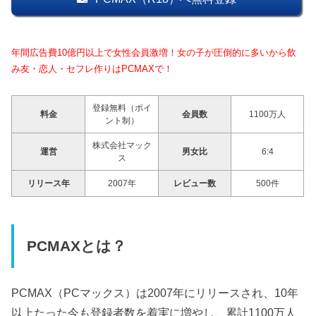
年間広告費10億円以上で女性会員激増！女の子が圧倒的に多いから飲
み友・恋人・セフレ作りはPCMAXで！
登録無料（ポイ
料金
会員数
1100万人
ント制）
株式会社マック
運営
男女比
6:4
ス
リリース年
2007年
レビュー数
500件
PCMAXとは？
PCMAX（PCマックス）は2007年にリリースされ、10年
以上たった今も登録者数を着実に増やし、累計1100万人