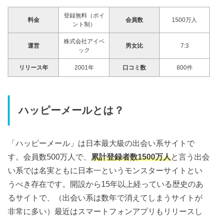
登録無料（ポイ
料金
会員数
1500万人
ント制）
株式会社アイベ
運営
男女比
7:3
ック
リリース年
2001年
口コミ数
800件
ハッピーメールとは？
「ハッピーメール」は日本最大級の出会い系サイトで
す。会員数500万人で、
累計登録者数1500万人
と言う出会
い系では名実ともに日本一というモンスターサイトとい
うべき存在です。開設から15年以上経っている歴史のあ
るサイトで、（出会い系は数年で消えてしまうサイトが
非常に多い）最近はスマートフォンアプリもリリースし