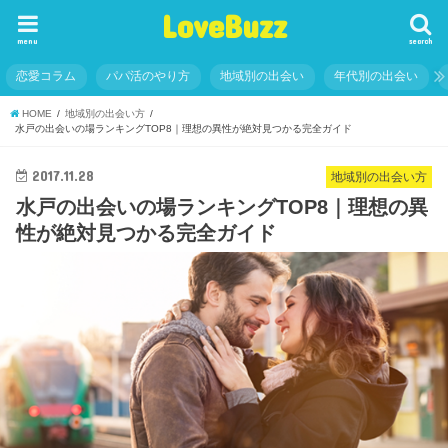
LoveBuzz
menu
search
恋愛コラム
パパ活のやり方
地域別の出会い
年代別の出会い
HOME
地域別の出会い方
水戸の出会いの場ランキングTOP8｜理想の異性が絶対見つかる完全ガイド
2017.11.28
地域別の出会い方
水戸の出会いの場ランキングTOP8｜理想の異
性が絶対見つかる完全ガイド