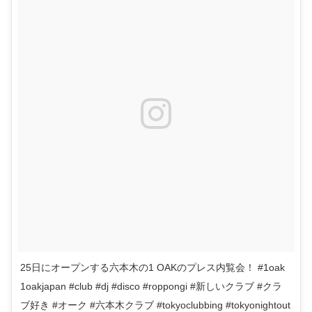
25日にオープンする六本木の1 OAKのプレス内覧会！ #1oak
1oakjapan #club #dj #disco #roppongi #新しいクラブ #クラ
ブ好き #オーク #六本木クラブ #tokyoclubbing #tokyonightout