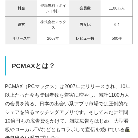
登録無料（ポイ
料金
会員数
1100万人
ント制）
株式会社マック
運営
男女比
6:4
ス
リリース年
2007年
レビュー数
500件
PCMAXとは？
PCMAX（PCマックス）は2007年にリリースされ、10年
以上たった今も登録者数を着実に増やし、累計1100万人
の会員を誇る、日本の出会い系アプリ市場では圧倒的な
シェアを誇るマッチングアプリです。そして未だに年間
10億円もの広告費をかけて、雑誌広告をはじめ、大型看
板やローカルTVなどともコラボして宣伝を続けている
超