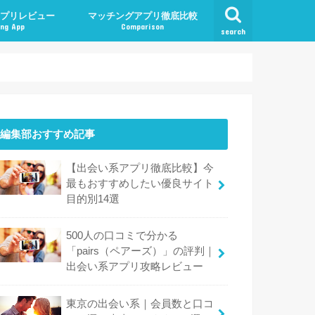
プリレビュー
マッチングアプリ徹底比較
ng App
Comparison
search
編集部おすすめ記事
【出会い系アプリ徹底比較】今
最もおすすめしたい優良サイト
目的別14選
500人の口コミで分かる
「pairs（ペアーズ）」の評判｜
出会い系アプリ攻略レビュー
東京の出会い系｜会員数と口コ