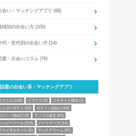
出会い・マッチングアプリ
(68)
地域別の出会い方
(105)
年代・世代別の出会い方
(14)
恋愛・出会いコラム
(76)
話題の出会い系・マッチングアプリ
イククル
(140)
イヴイヴ
(3)
エキサイト婚活
(3)
シュガーダディ
(39)
ゼクシィ恋結び
(60)
ゼクシィ縁結び
(9)
タップル誕生
(93)
ハッピーメール
(214)
パートナーズ
(14)
ブライダルネット
(2)
マッチアラーム
(37)