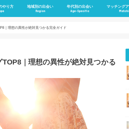
のやり方
地域別の出会い
年代別の出会い
マッチングア
apa
Region
Age-Specific
Matchi
OP8｜理想の異性が絶対見つかる完全ガイド
TOP8｜理想の異性が絶対見つかる