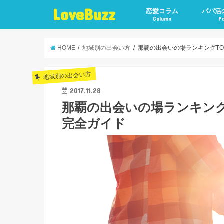
LoveBuzz
恋愛コラム
パパ活
Column
P
HOME
地域別の出会い方
那覇の出会いの場ランキングT
地域別の出会い方
2017.11.28
那覇の出会いの場ランキング
完全ガイド