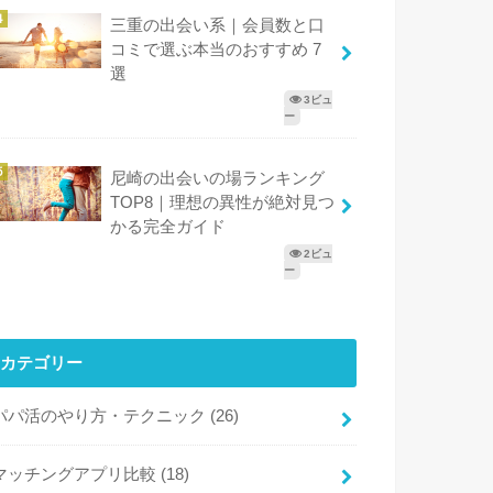
三重の出会い系｜会員数と口
コミで選ぶ本当のおすすめ 7
選
3ビュ
ー
尼崎の出会いの場ランキング
TOP8｜理想の異性が絶対見つ
かる完全ガイド
2ビュ
ー
カテゴリー
パパ活のやり方・テクニック
(26)
マッチングアプリ比較
(18)