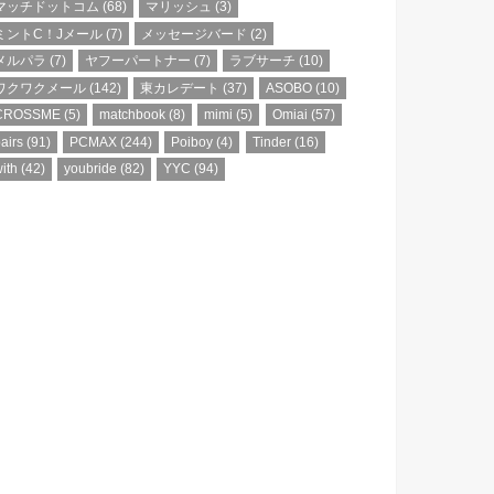
マッチドットコム
(68)
マリッシュ
(3)
ミントC！Jメール
(7)
メッセージバード
(2)
メルパラ
(7)
ヤフーパートナー
(7)
ラブサーチ
(10)
ワクワクメール
(142)
東カレデート
(37)
ASOBO
(10)
CROSSME
(5)
matchbook
(8)
mimi
(5)
Omiai
(57)
airs
(91)
PCMAX
(244)
Poiboy
(4)
Tinder
(16)
ith
(42)
youbride
(82)
YYC
(94)