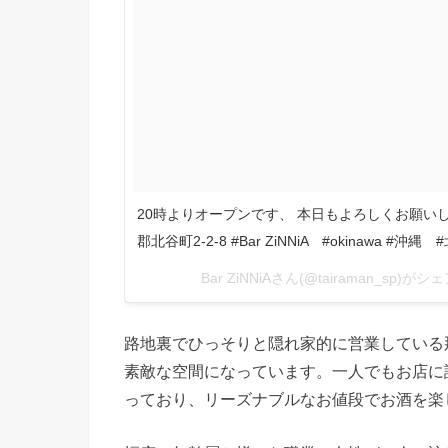
20時よりオープンです、 本日もよろしくお願いします♪ B
郡北谷町2-2-8 #Bar ZiNNiA #okinawa #沖縄 
Bar ZiNNiAさん(@tairaman_sp)が
路地裏でひっそりと隠れ家的に営業している那覇
素敵な空間になっています。一人でもお店に
っており、リーズナブルなお値段でお酒を楽