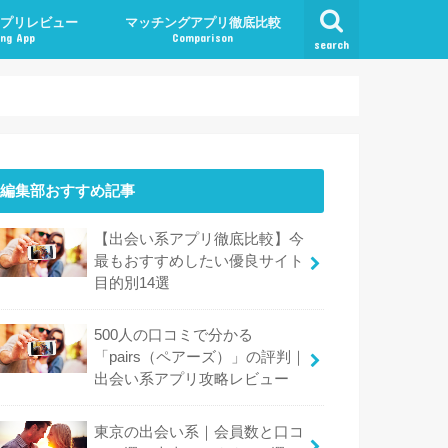
プリレビュー
マッチングアプリ徹底比較
ng App
Comparison
search
編集部おすすめ記事
【出会い系アプリ徹底比較】今
最もおすすめしたい優良サイト
目的別14選
500人の口コミで分かる
「pairs（ペアーズ）」の評判｜
出会い系アプリ攻略レビュー
東京の出会い系｜会員数と口コ