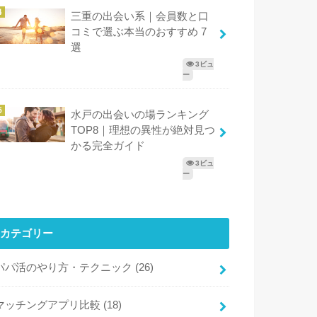
三重の出会い系｜会員数と口
コミで選ぶ本当のおすすめ 7
選
3ビュ
ー
水戸の出会いの場ランキング
TOP8｜理想の異性が絶対見つ
かる完全ガイド
3ビュ
ー
カテゴリー
パパ活のやり方・テクニック
(26)
マッチングアプリ比較
(18)