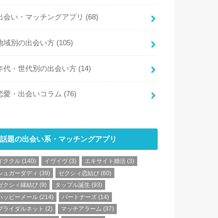
出会い・マッチングアプリ
(68)
地域別の出会い方
(105)
年代・世代別の出会い方
(14)
恋愛・出会いコラム
(76)
話題の出会い系・マッチングアプリ
イククル
(140)
イヴイヴ
(3)
エキサイト婚活
(3)
シュガーダディ
(39)
ゼクシィ恋結び
(60)
ゼクシィ縁結び
(9)
タップル誕生
(93)
ハッピーメール
(214)
パートナーズ
(14)
ブライダルネット
(2)
マッチアラーム
(37)