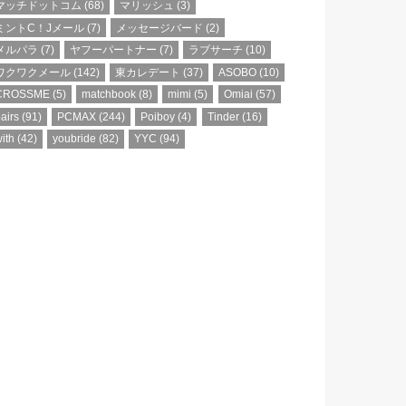
マッチドットコム
(68)
マリッシュ
(3)
ミントC！Jメール
(7)
メッセージバード
(2)
メルパラ
(7)
ヤフーパートナー
(7)
ラブサーチ
(10)
ワクワクメール
(142)
東カレデート
(37)
ASOBO
(10)
CROSSME
(5)
matchbook
(8)
mimi
(5)
Omiai
(57)
airs
(91)
PCMAX
(244)
Poiboy
(4)
Tinder
(16)
ith
(42)
youbride
(82)
YYC
(94)