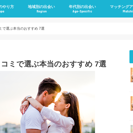
のやり方
地域別の出会い
年代別の出会い
マッチングア
apa
Region
Age-Specific
Matchi
ミで選ぶ本当のおすすめ 7選
コミで選ぶ本当のおすすめ 7選