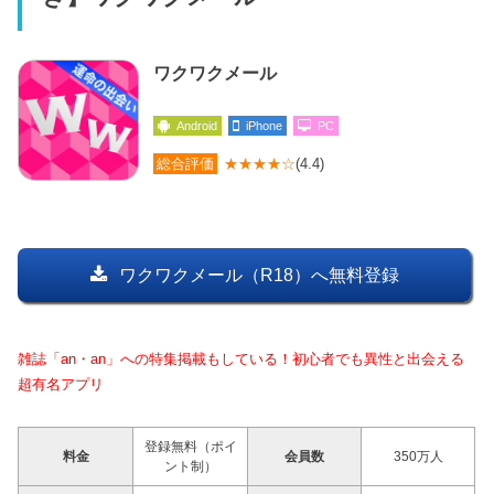
ワクワクメール
Android
iPhone
PC
総合評価
★★★★☆
(4.4)
ワクワクメール（R18）へ無料登録
雑誌「an・an」への特集掲載もしている！初心者でも異性と出会える
超有名アプリ
登録無料（ポイ
料金
会員数
350万人
ント制）