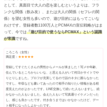
として、真面目で大人の恋を楽しむというよりは、フラ
ンクな関係（飲み友）、または大人の関係（セフレの関
係）を望む女性も多いので、遊び目的にはもってこいな
わけです。登録者数1100万人とPCMAXの宣伝戦略がはま
って、今では
「遊び目的で使うならPCMAX」という認識
が常識
ですね。
ころころ（女性）
満足度：
★★★★★
登録してすぐたくさんの男性からメールが来ました！写メや年齢、
住んでいるところからいいな、と思える人がいて何日かサイトでや
りとりしました。プロフが充実してるので話のネタに困らなかった
ですし、年収なども書いてあったので相手の知りたい情報がある程
度見えたのがよかったです。LINE交換して続いた人もいますし、続
かなかった人もいました。会えた人もいて写真通りイケメンだった
し、感じも良かったです。付き合うまではいかなかったけど、デー
ト相手になったしよかったです。