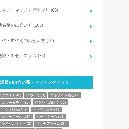
出会い・マッチングアプリ
(68)
地域別の出会い方
(105)
年代・世代別の出会い方
(14)
恋愛・出会いコラム
(76)
話題の出会い系・マッチングアプリ
イククル
(140)
イヴイヴ
(3)
エキサイト婚活
(3)
シュガーダディ
(39)
ゼクシィ恋結び
(60)
ゼクシィ縁結び
(9)
タップル誕生
(93)
ハッピーメール
(214)
パートナーズ
(14)
ブライダルネット
(2)
マッチアラーム
(37)