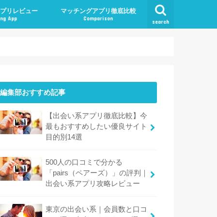
プリレビュー
マッチングアプリ徹底比較
ng App
Comparison
search
編集部おすすめ記事
【出会い系アプリ徹底比較】今
最もおすすめしたい優良サイト
目的別14選
500人の口コミで分かる
「pairs（ペアーズ）」の評判｜
出会い系アプリ攻略レビュー
東京の出会い系｜会員数と口コ