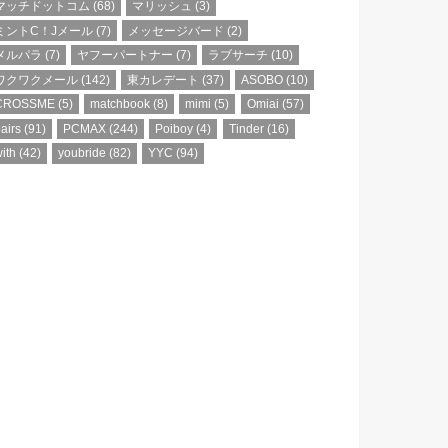
マッチドットコム
(68)
マリッシュ
(3)
ミントC！Jメール
(7)
メッセージバード
(2)
メルパラ
(7)
ヤフーパートナー
(7)
ラブサーチ
(10)
ワクワクメール
(142)
東カレデート
(37)
ASOBO
(10)
CROSSME
(5)
matchbook
(8)
mimi
(5)
Omiai
(57)
airs
(91)
PCMAX
(244)
Poiboy
(4)
Tinder
(16)
ith
(42)
youbride
(82)
YYC
(94)