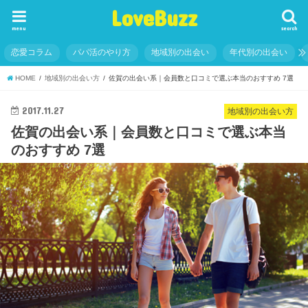
LoveBuzz
menu
search
恋愛コラム
パパ活のやり方
地域別の出会い
年代別の出会い
HOME
地域別の出会い方
佐賀の出会い系｜会員数と口コミで選ぶ本当のおすすめ 7選
2017.11.27
地域別の出会い方
佐賀の出会い系｜会員数と口コミで選ぶ本当
のおすすめ 7選