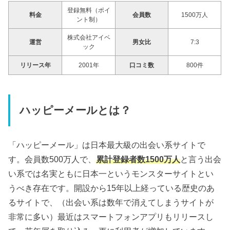
登録無料（ポイ
料金
会員数
1500万人
ント制）
株式会社アイベ
運営
男女比
7:3
ック
リリース年
2001年
口コミ数
800件
ハッピーメールとは？
「ハッピーメール」は日本最大級の出会い系サイトで
す。会員数500万人で、
累計登録者数1500万人
と言う出会
い系では名実ともに日本一というモンスターサイトとい
うべき存在です。開設から15年以上経っている歴史のあ
るサイトで、（出会い系は数年で消えてしまうサイトが
非常に多い）最近はスマートフォンアプリもリリースし