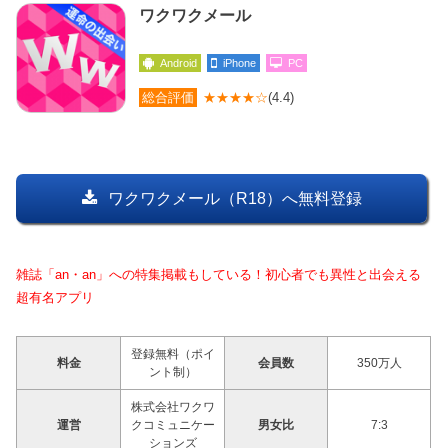
ワクワクメール
Android
iPhone
PC
総合評価
★★★★☆
(4.4)
ワクワクメール（R18）へ無料登録
雑誌「an・an」への特集掲載もしている！初心者でも異性と出会える
超有名アプリ
登録無料（ポイ
料金
会員数
350万人
ント制）
株式会社ワクワ
運営
クコミュニケー
男女比
7:3
ションズ