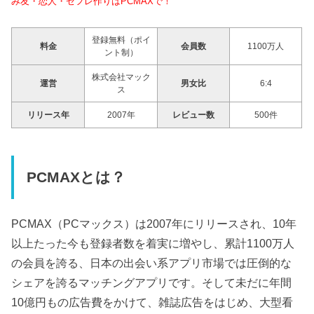
み友・恋人・セフレ作りはPCMAXで！
登録無料（ポイ
料金
会員数
1100万人
ント制）
株式会社マック
運営
男女比
6:4
ス
リリース年
2007年
レビュー数
500件
PCMAXとは？
PCMAX（PCマックス）は2007年にリリースされ、10年
以上たった今も登録者数を着実に増やし、累計1100万人
の会員を誇る、日本の出会い系アプリ市場では圧倒的な
シェアを誇るマッチングアプリです。そして未だに年間
10億円もの広告費をかけて、雑誌広告をはじめ、大型看