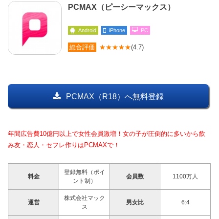
PCMAX（ピーシーマックス）
Android
iPhone
PC
総合評価
★★★★★
(4.7)
PCMAX（R18）へ無料登録
年間広告費10億円以上で女性会員激増！女の子が圧倒的に多いから飲
み友・恋人・セフレ作りはPCMAXで！
登録無料（ポイ
料金
会員数
1100万人
ント制）
株式会社マック
運営
男女比
6:4
ス