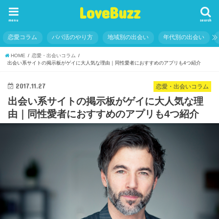
LoveBuzz
menu
search
恋愛コラム
パパ活のやり方
地域別の出会い
年代別の出会い
HOME
恋愛・出会いコラム
出会い系サイトの掲示板がゲイに大人気な理由｜同性愛者におすすめのアプリも4つ紹介
2017.11.27
恋愛・出会いコラム
出会い系サイトの掲示板がゲイに大人気な理
由｜同性愛者におすすめのアプリも4つ紹介