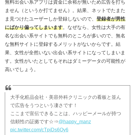
無料出会い系アプリは資金に余裕が無いため広告を打ち
ません（というか打てません）。結果、ネットでたまた
ま見つけたユーザーしか登録しないので、
登録者が男性
にばかり偏ってしまいます
。なぜなら、女性は大手の有
名な出会い系サイトでも無料のところが多いので、無名
な無料サイトに登録するメリットがないからです。結
果、女性が全然いない出会い系サイトになってしまいま
す。女性がいたとしてもそれはダミーデータの可能性が
高いでしょう。
大手化粧品会社・美容外科クリニックの看板と並ん
で広告をうつという凄さです！
ここまで宣伝できることは、ハッピーメールが持つ
信頼性の証拠です☆⇒
@happy_manz
pic.twitter.com/cTpjDs6Oy6