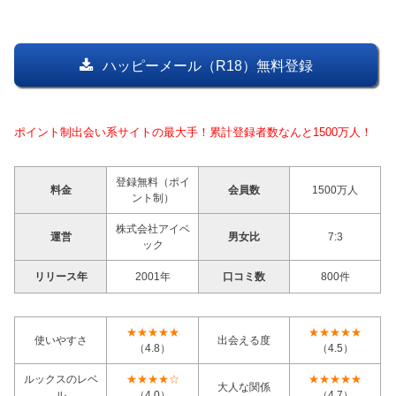
ハッピーメール（R18）無料登録
ポイント制出会い系サイトの最大手！累計登録者数なんと1500万人！
登録無料（ポイ
料金
会員数
1500万人
ント制）
株式会社アイベ
運営
男女比
7:3
ック
リリース年
2001年
口コミ数
800件
★★★★★
★★★★★
使いやすさ
出会える度
（4.8）
（4.5）
ルックスのレベ
★★★★☆
★★★★★
大人な関係
ル
（4.0）
（4.7）