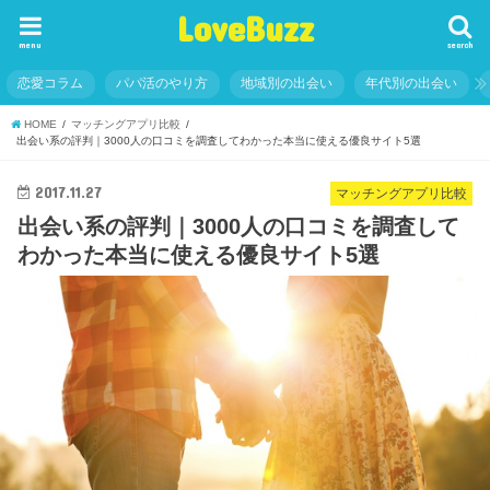
LoveBuzz
menu
search
恋愛コラム
パパ活のやり方
地域別の出会い
年代別の出会い
HOME
マッチングアプリ比較
出会い系の評判｜3000人の口コミを調査してわかった本当に使える優良サイト5選
2017.11.27
マッチングアプリ比較
出会い系の評判｜3000人の口コミを調査して
わかった本当に使える優良サイト5選