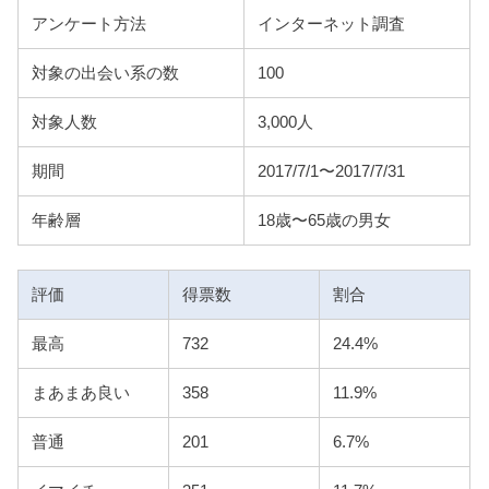
アンケート方法
インターネット調査
対象の出会い系の数
100
対象人数
3,000人
期間
2017/7/1〜2017/7/31
年齢層
18歳〜65歳の男女
評価
得票数
割合
最高
732
24.4%
まあまあ良い
358
11.9%
普通
201
6.7%