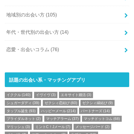
地域別の出会い方
(105)
年代・世代別の出会い方
(14)
恋愛・出会いコラム
(76)
話題の出会い系・マッチングアプリ
イククル
(140)
イヴイヴ
(3)
エキサイト婚活
(3)
シュガーダディ
(39)
ゼクシィ恋結び
(60)
ゼクシィ縁結び
(9)
タップル誕生
(93)
ハッピーメール
(214)
パートナーズ
(14)
ブライダルネット
(2)
マッチアラーム
(37)
マッチドットコム
(68)
マリッシュ
(3)
ミントC！Jメール
(7)
メッセージバード
(2)