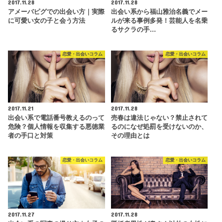
2017.11.28
2017.11.28
アメーバピグでの出会い方｜実際
出会い系から福山雅治名義でメー
に可愛い女の子と会う方法
ルが来る事例多発！芸能人を名乗
るサクラの手…
恋愛・出会いコラム
恋愛・出会いコラム
2017.11.21
2017.11.28
出会い系で電話番号教えるのって
売春は違法じゃない？禁止されて
危険？個人情報を収集する悪徳業
るのになぜ処罰を受けないのか、
者の手口と対策
その理由とは
恋愛・出会いコラム
恋愛・出会いコラム
2017.11.27
2017.11.28