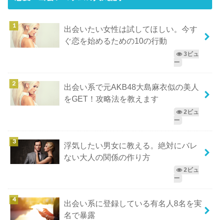
出会いたい女性は試してほしい。今す
ぐ恋を始めるための10の行動
3ビュ
ー
出会い系で元AKB48大島麻衣似の美人
をGET！攻略法を教えます
2ビュ
ー
浮気したい男女に教える。絶対にバレ
ない大人の関係の作り方
2ビュ
ー
出会い系に登録している有名人8名を実
名で暴露