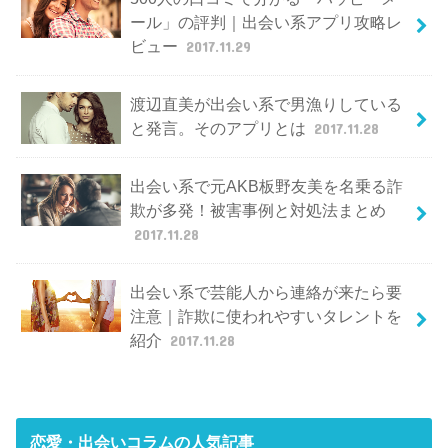
ール」の評判｜出会い系アプリ攻略レ
ビュー
2017.11.29
渡辺直美が出会い系で男漁りしている
と発言。そのアプリとは
2017.11.28
出会い系で元AKB板野友美を名乗る詐
欺が多発！被害事例と対処法まとめ
2017.11.28
出会い系で芸能人から連絡が来たら要
注意｜詐欺に使われやすいタレントを
紹介
2017.11.28
恋愛・出会いコラム
の人気記事