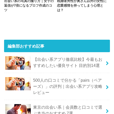
出会い系の写真の撮り方｜女子の
既婚者男性が奥さん以外の女性に
返信が7倍になるプロフ作成のコ
恋愛感情を持ってしまう心理と
ツ
は？
編集部おすすめ記事
【出会い系アプリ徹底比較】今最もお
すすめしたい優良サイト 目的別14選
500人の口コミで分かる「pairs（ペア
ーズ）」の評判｜出会い系アプリ攻略
レビュー
東京の出会い系｜会員数と口コミで選
ぶ本当のおすすめ 7選