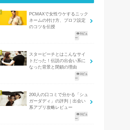
PCMAXで女性ウケするニック
ネームの付け方、プロフ設定
のコツを伝授
5ビュ
ー
スタービーチとはこんなサイ
トだった！伝説の出会い系に
なった背景と閉鎖の理由
3ビュ
ー
200人の口コミで分かる「シュ
ガーダディ」の評判｜出会い
系アプリ攻略レビュー
3ビュ
ー