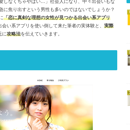
愛しなくちゃやばい…」社会人になり、中々出会いもな
急に焦り出すという男性も多いのではないでしょうか？
に
「恋に真剣な理想の女性が見つかる出会い系アプリ
の出会い系アプリを使い倒して来た筆者の実体験と、
実際
元に
攻略法
を伝えていきます。