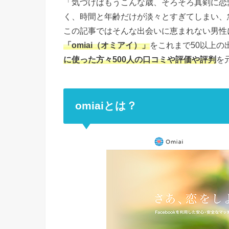
「気づけばもうこんな歳、そろそろ真剣に恋
く、時間と年齢だけが淡々とすぎてしまい、
この記事ではそんな出会いに恵まれない男性
「omiai（オミアイ）」
をこれまで50以上
に使った方々500人の口コミや評価や評判
を
omiaiとは？