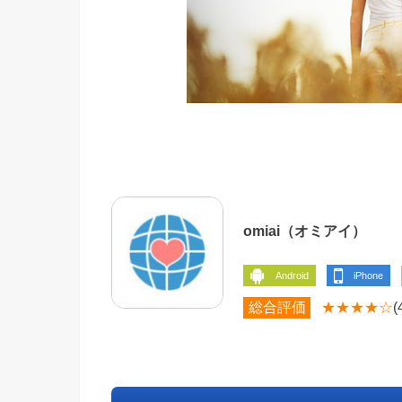
omiai（オミアイ）
iPhone
Android
総合評価
★★★★☆
(