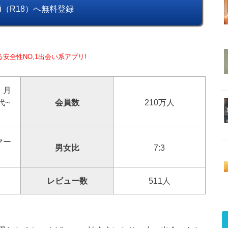
ai（R18）へ無料登録
る安全性NO,1出会い系アプリ!
：月
代~
会員数
210万人
マー
男女比
7:3
レビュー数
511人