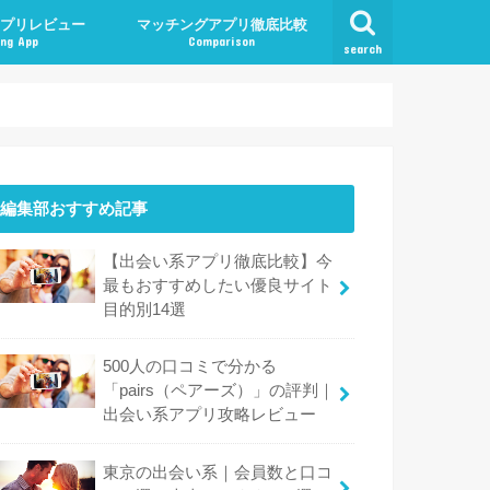
プリレビュー
マッチングアプリ徹底比較
ng App
Comparison
search
編集部おすすめ記事
【出会い系アプリ徹底比較】今
最もおすすめしたい優良サイト
目的別14選
500人の口コミで分かる
「pairs（ペアーズ）」の評判｜
出会い系アプリ攻略レビュー
東京の出会い系｜会員数と口コ