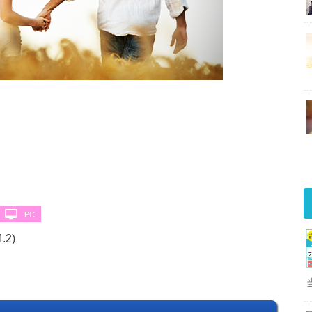
PC
4.2)