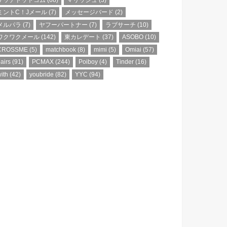
ミントC！Jメール
(7)
メッセージバード
(2)
メルパラ
(7)
ヤフーパートナー
(7)
ラブサーチ
(10)
ワクワクメール
(142)
東カレデート
(37)
ASOBO
(10)
CROSSME
(5)
matchbook
(8)
mimi
(5)
Omiai
(57)
airs
(91)
PCMAX
(244)
Poiboy
(4)
Tinder
(16)
ith
(42)
youbride
(82)
YYC
(94)