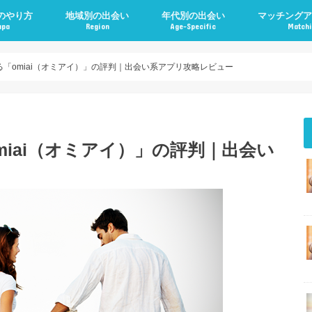
のやり方
地域別の出会い
年代別の出会い
マッチングア
apa
Region
Age-Specific
Matchi
る「omiai（オミアイ）」の評判｜出会い系アプリ攻略レビュー
miai（オミアイ）」の評判｜出会い