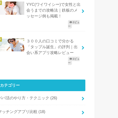
YYC(ワイワイシー)で女性と出
会うまでの攻略法｜鉄板のメ
ッセージ例も掲載！
2ビュ
ー
３００人の口コミで分かる
「タップル誕生」の評判｜出
会い系アプリ攻略レビュー
2ビュ
ー
カテゴリー
パパ活のやり方・テクニック
(26)
マッチングアプリ比較
(18)