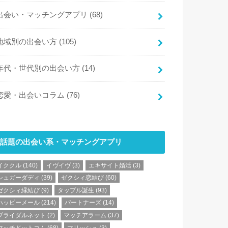
出会い・マッチングアプリ
(68)
地域別の出会い方
(105)
年代・世代別の出会い方
(14)
恋愛・出会いコラム
(76)
話題の出会い系・マッチングアプリ
イククル
(140)
イヴイヴ
(3)
エキサイト婚活
(3)
シュガーダディ
(39)
ゼクシィ恋結び
(60)
ゼクシィ縁結び
(9)
タップル誕生
(93)
ハッピーメール
(214)
パートナーズ
(14)
ブライダルネット
(2)
マッチアラーム
(37)
マッチドットコム
(68)
マリッシュ
(3)