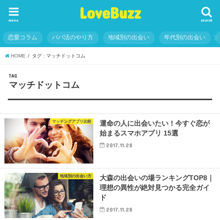
LoveBuzz
menu
search
恋愛コラム
パパ活のやり方
地域別の出会い
年代別の出会い
HOME
タグ : マッチドットコム
TAG
マッチドットコム
マッチングアプリ比較
運命の人に出会いたい！今すぐ恋が
始まるスマホアプリ 15選
2017.11.28
地域別の出会い方
大森の出会いの場ランキングTOP8｜
理想の異性が絶対見つかる完全ガイ
ド
2017.11.28