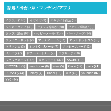
話題の出会い系・マッチングアプリ
イククル
(140)
イヴイヴ
(3)
エキサイト婚活
(3)
シュガーダディ
(39)
ゼクシィ恋結び
(60)
ゼクシィ縁結び
(9)
タップル誕生
(93)
ハッピーメール
(214)
パートナーズ
(14)
ブライダルネット
(2)
マッチアラーム
(37)
マッチドットコム
(68)
マリッシュ
(3)
ミントC！Jメール
(7)
メッセージバード
(2)
メルパラ
(7)
ヤフーパートナー
(7)
ラブサーチ
(10)
ワクワクメール
(142)
東カレデート
(37)
ASOBO
(10)
CROSSME
(5)
matchbook
(8)
mimi
(5)
Omiai
(57)
pairs
(91)
PCMAX
(244)
Poiboy
(4)
Tinder
(16)
with
(42)
youbride
(82)
YYC
(94)