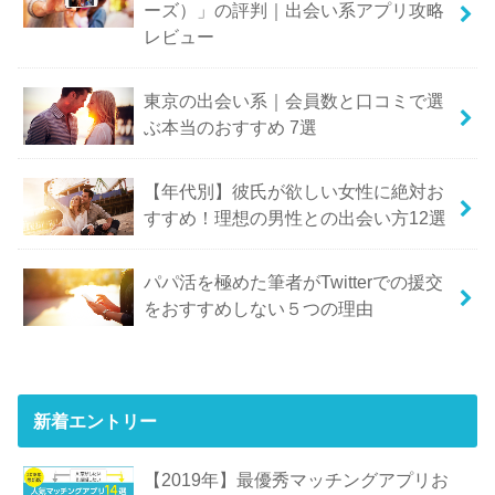
ーズ）」の評判｜出会い系アプリ攻略
レビュー
東京の出会い系｜会員数と口コミで選
ぶ本当のおすすめ 7選
【年代別】彼氏が欲しい女性に絶対お
すすめ！理想の男性との出会い方12選
パパ活を極めた筆者がTwitterでの援交
をおすすめしない５つの理由
新着エントリー
【2019年】最優秀マッチングアプリお