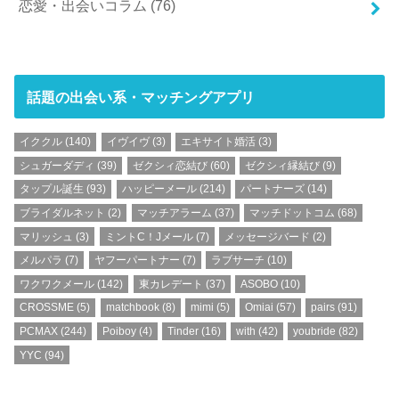
恋愛・出会いコラム
(76)
話題の出会い系・マッチングアプリ
イククル
(140)
イヴイヴ
(3)
エキサイト婚活
(3)
シュガーダディ
(39)
ゼクシィ恋結び
(60)
ゼクシィ縁結び
(9)
タップル誕生
(93)
ハッピーメール
(214)
パートナーズ
(14)
ブライダルネット
(2)
マッチアラーム
(37)
マッチドットコム
(68)
マリッシュ
(3)
ミントC！Jメール
(7)
メッセージバード
(2)
メルパラ
(7)
ヤフーパートナー
(7)
ラブサーチ
(10)
ワクワクメール
(142)
東カレデート
(37)
ASOBO
(10)
CROSSME
(5)
matchbook
(8)
mimi
(5)
Omiai
(57)
pairs
(91)
PCMAX
(244)
Poiboy
(4)
Tinder
(16)
with
(42)
youbride
(82)
YYC
(94)