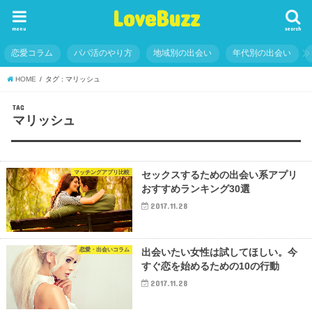
LoveBuzz
menu
search
恋愛コラム
パパ活のやり方
地域別の出会い
年代別の出会い
HOME
タグ : マリッシュ
TAG
マリッシュ
マッチングアプリ比較
セックスするための出会い系アプリ
おすすめランキング30選
2017.11.28
恋愛・出会いコラム
出会いたい女性は試してほしい。今
すぐ恋を始めるための10の行動
2017.11.28