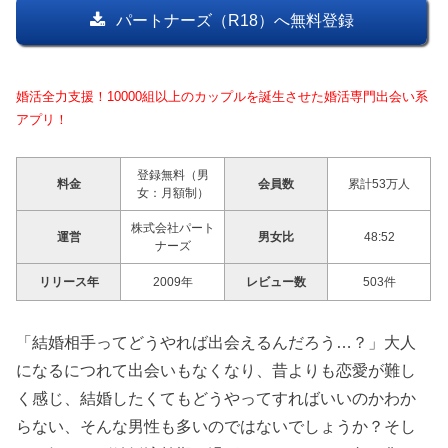
パートナーズ（R18）へ無料登録
婚活全力支援！10000組以上のカップルを誕生させた婚活専門出会い系
アプリ！
登録無料（男
料金
会員数
累計53万人
女：月額制）
株式会社パート
運営
男女比
48:52
ナーズ
リリース年
2009年
レビュー数
503件
「結婚相手ってどうやれば出会えるんだろう…？」大人
になるにつれて出会いもなくなり、昔よりも恋愛が難し
く感じ、結婚したくてもどうやってすればいいのかわか
らない、そんな男性も多いのではないでしょうか？そし