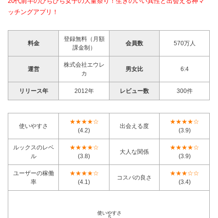
20代前半のぴちぴち女子の大量祭り！生きのいい異性と出会える神マ
ッチングアプリ！
登録無料（月額
料金
会員数
570万人
課金制）
株式会社エウレ
運営
男女比
6:4
カ
リリース年
2012年
レビュー数
300件
★★★★☆
★★★★☆
使いやすさ
出会える度
(4.2)
(3.9)
ルックスのレベ
★★★★☆
★★★★☆
大人な関係
ル
(3.8)
(3.9)
ユーザーの稼働
★★★★☆
★★★☆☆
コスパの良さ
率
(4.1)
(3.4)