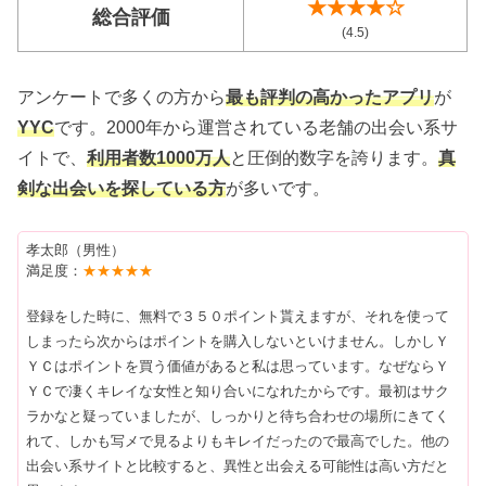
★★★★☆
総合評価
(4.5)
アンケートで多くの方から
最も評判の高かったアプリ
が
YYC
です。2000年から運営されている老舗の出会い系サ
イトで、
利用者数1000万人
と圧倒的数字を誇ります。
真
剣な出会いを探している方
が多いです。
孝太郎（男性）
満足度：
★★★★★
登録をした時に、無料で３５０ポイント貰えますが、それを使って
しまったら次からはポイントを購入しないといけません。しかしＹ
ＹＣはポイントを買う価値があると私は思っています。なぜならＹ
ＹＣで凄くキレイな女性と知り合いになれたからです。最初はサク
ラかなと疑っていましたが、しっかりと待ち合わせの場所にきてく
れて、しかも写メで見るよりもキレイだったので最高でした。他の
出会い系サイトと比較すると、異性と出会える可能性は高い方だと