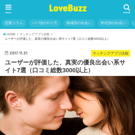
LoveBuzz
menu
search
恋愛コラム
パパ活のやり方
地域別の出会い
年代別の出会い
HOME
マッチングアプリ比較
ユーザーが評価した、真実の優良出会い系サイト7選（口コミ総数3000以上）
2017.11.21
マッチングアプリ比較
ユーザーが評価した、真実の優良出会い系サ
イト7選（口コミ総数3000以上）