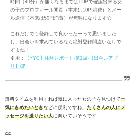
時間（40分）が無くなるまではTOPで確認出来る女
の子のプロフィール閲覧（本来は10Pt消費）とメー
ル送信（本来は50Pt消費）が無料になります☆
これだけでも登録して良かったーって思いました
し、出会いを求めているなら絶対登録間違いなしで
すよね！
引用：
【YYC】体験レポート-第1回-【出会いアプ
リ】
無料タイムを利用すれば気に入った女の子を見つけて
一
気にきめたいとき
などに便利ですね。
たくさんの人にメ
ッセージを送りたい人
に向いていそうです。