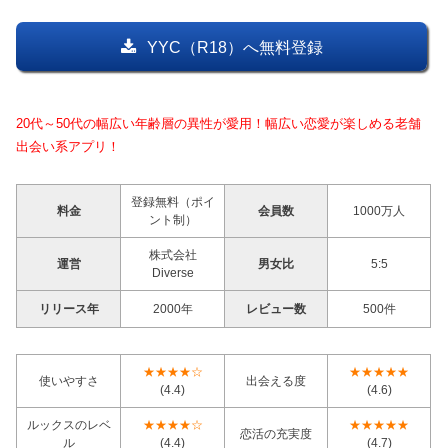
YYC（R18）へ無料登録
20代～50代の幅広い年齢層の異性が愛用！幅広い恋愛が楽しめる老舗
出会い系アプリ！
登録無料（ポイ
料金
会員数
1000万人
ント制）
株式会社
運営
男女比
5:5
Diverse
リリース年
2000年
レビュー数
500件
★★★★☆
★★★★★
使いやすさ
出会える度
(4.4)
(4.6)
ルックスのレベ
★★★★☆
★★★★★
恋活の充実度
ル
(4.4)
(4.7)