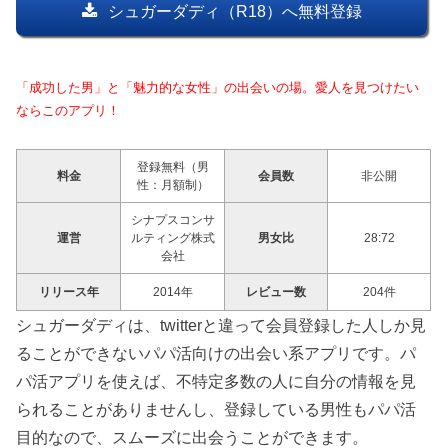
シュガーダディ（R18）へ無料登録
「成功した男」と「魅力的な女性」の出会いの場。愛人を見つけたい
ならこのアプリ！
登録無料（男
料金
会員数
非公開
性：月額制）
シナプスコンサ
運営
ルティング株式
男女比
28:72
会社
リリース年
2014年
レビュー数
204件
シュガーダディは、twitterと違って会員登録した人しか見
ることができないパパ活向けの出会い系アプリです。パ
パ活アプリを使えば、不特定多数の人に自分の情報を見
られることがありませんし、登録している男性もパパ活
目的なので、スムーズに出会うことができます。