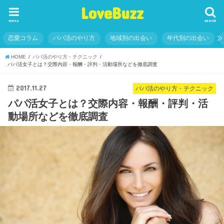
LoveBuzz
menu
search
恋愛コラム
パパ活のやり方
地域別の出会い
年代別の出会い
HOME
パパ活のやり方・テクニック
パパ活女子とは？交際内容・報酬・評判・活動場所などを徹底調査
2017.11.27
パパ活のやり方・テクニック
パパ活女子とは？交際内容・報酬・評判・活
動場所などを徹底調査