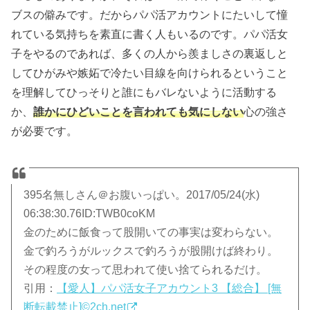
ブスの僻みです。だからパパ活アカウントにたいして憧
れている気持ちを素直に書く人もいるのです。パパ活女
子をやるのであれば、多くの人から羨ましさの裏返しと
してひがみや嫉妬で冷たい目線を向けられるということ
を理解してひっそりと誰にもバレないように活動する
か、
誰かにひどいことを言われても気にしない
心の強さ
が必要です。
395名無しさん＠お腹いっぱい。2017/05/24(水)
06:38:30.76ID:TWB0coKM
金のために飯食って股開いての事実は変わらない。
金で釣ろうがルックスで釣ろうが股開けば終わり。
その程度の女って思われて使い捨てられるだけ。
引用：
【愛人】パパ活女子アカウント3 【総合】 [無
断転載禁止]©2ch.net