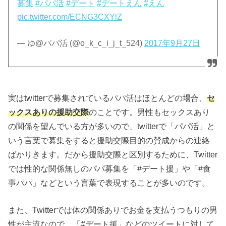
募集
#パパ活
#デート
#デートえん
#えん
pic.twitter.com/ECNG3CXYlZ
— ゆ@パパ活 (@o_k_c_i_j_t_524)
2017年9月27日
実はtwitterで募集されているパパ活はほとんどの場合、
セ
ックスありの援助交際
のことです。男性もセックスあり
の関係を望んでいる方が多いので、twitterで「パパ活」と
いう言葉で募集をすると援助交際目的の賛成からの連絡
ばかりきます。だから援助交際と区別するために、Twitter
では性的な関係無しのパパ募集を「#デート援」や「#食
事パパ」などという言葉で表現することが多いのです。
また、Twitterでは体の関係ありでお金を支払うつもりの男
性が主流なので、「#デート援」などのツイートに対して