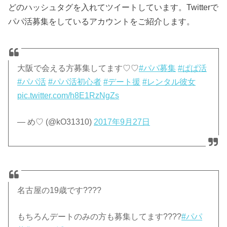
どのハッシュタグを入れてツイートしています。Twitterで
パパ活募集をしているアカウントをご紹介します。
大阪で会える方募集してます♡♡
#パパ募集
#ぱぱ活
#パパ活
#パパ活初心者
#デート援
#レンタル彼女
pic.twitter.com/h8E1RzNgZs
— め♡ (@kO31310)
2017年9月27日
名古屋の19歳です????
もちろんデートのみの方も募集してます????
#パパ