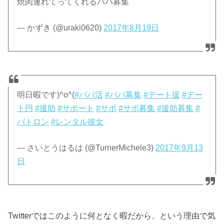
焼肉連れてってくれるパパ募集
— かずき (@uraki0620)
2017年8月19日
明日暇です)^o^(
#パパ活
#パパ募集
#デート援
#デー
ト円
#援助
#サポート
#サポ
#サポ募集
#援助募集
#
パトロン
#レンタル彼女
— さいとうはるは (@TurnerMichele3)
2017年9月13
日
Twitterではこのように何となく暇だから、という理由で気