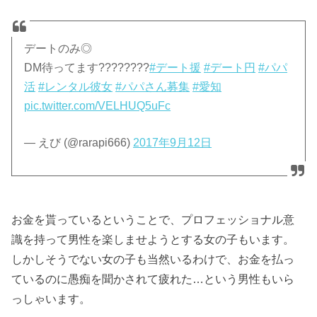
デートのみ◎
DM待ってます????????
#デート援
#デート円
#パパ
活
#レンタル彼女
#パパさん募集
#愛知
pic.twitter.com/VELHUQ5uFc
— えび (@rarapi666)
2017年9月12日
お金を貰っているということで、プロフェッショナル意
識を持って男性を楽しませようとする女の子もいます。
しかしそうでない女の子も当然いるわけで、お金を払っ
ているのに愚痴を聞かされて疲れた…という男性もいら
っしゃいます。