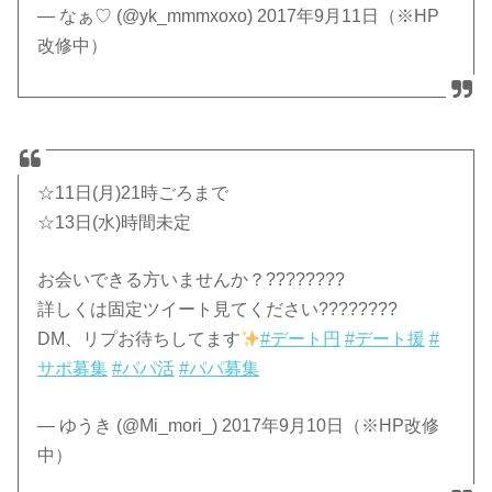
— なぁ♡ (@yk_mmmxoxo) 2017年9月11日（※HP
改修中）
☆11日(月)21時ごろまで
☆13日(水)時間未定
お会いできる方いませんか？????????
詳しくは固定ツイート見てください????????
DM、リプお待ちしてます
#デート円
#デート援
#
サポ募集
#パパ活
#パパ募集
— ゆうき (@Mi_mori_) 2017年9月10日（※HP改修
中）