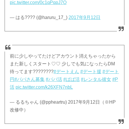
pic.twitter.com/0c1qPqpJ7O
— はる???? (@haruru_17_)
2017年9月12日
前に少しやってたけどアカウント消えちゃったから
また新しくスタート♡♡ 少しでも気になったらDM
待ってます????????
#デートえん
#デート援
#デート
円
#パパさん募集
#パパ活
#ぱぱ活
#レンタル彼女
#P
活
pic.twitter.com/k26XFN7nbL
— るるちゃん (@ppheartru) 2017年9月12日（※HP
改修中）