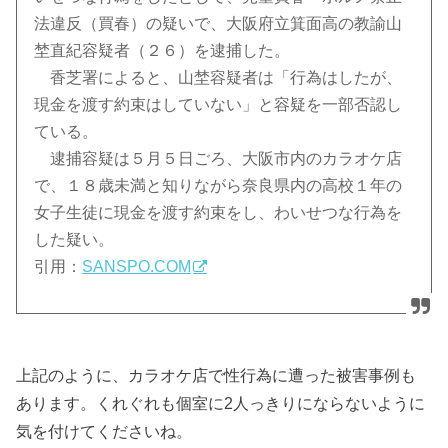
法違反（買春）の疑いで、大阪府立箕面高の教諭山
埜直紀容疑者（２６）を逮捕した。
香芝署によると、山埜容疑者は「行為はしたが、
現金を渡す約束はしていない」と容疑を一部否認し
ている。
逮捕容疑は５月５日ごろ、大阪市内のカラオケ店
で、１８歳未満と知りながら奈良県内の高校１年の
女子生徒に現金を渡す約束をし、わいせつな行為を
した疑い。
引用：
SANSPO.COM
上記のように、カラオケ店で性行為に遭った被害事例も
あります。くれぐれも個室に2人っきりにならないように
気を付けてくださいね。