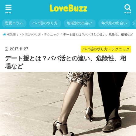
LoveBuzz
menu
search
恋愛コラム
パパ活のやり方
地域別の出会い
年代別の出会い
HOME
パパ活のやり方・テクニック
デート援とは？パパ活との違い、危険性、相場など
2017.11.27
パパ活のやり方・テクニック
デート援とは？パパ活との違い、危険性、相
場など