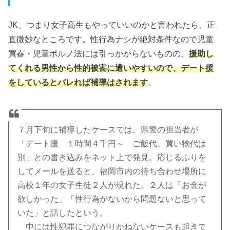
JK、つまり女子高生もやっていいのかと言われたら、正
直微妙なところです。性行為ナシが絶対条件なので児童
買春・児童ポルノ法には引っかからないものの、
援助し
てくれる男性から性的被害に遭いやすいので、デート援
をしているとバレれば補導はされます
。
７月下旬に補導したケースでは、県警の担当者が
「デート援 １時間４千円～ ご飯代、買い物代は
別」との書き込みをネット上で発見。応じるふりを
してメールを送ると、福岡市内の待ち合わせ場所に
高校１年の女子生徒２人が現れた。２人は「お金が
欲しかった」「性行為がないから問題ないと思って
いた」と話したという。
中には性犯罪につながりかねないケースも起きて