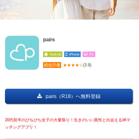
pairs
Android
iPhone
PC
総合評価
★★★★☆
(3.9)
pairs（R18）へ無料登録
20代前半のぴちぴち女子の大量祭り！生きのいい異性と出会える神マ
ッチングアプリ！