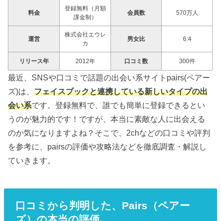
登録無料（月額
料金
会員数
570万人
課金制）
株式会社エウレ
運営
男女比
6:4
カ
リリース年
2012年
口コミ数
300件
最近、SNSや口コミで話題の出会い系サイトpairs(ペアー
ズ)は、
フェイスブックと連携している新しいタイプの出
会い系
です。登録無料で、誰でも簡単に登録できるとい
うのが魅力的です！ですが、本当に素敵な人に出会える
のか気になりますよね？そこで、2chなどの口コミや評判
を参考に、pairsの評価や攻略法などを徹底調査・解説し
ていきます。
口コミから判明した、Pairs（ペアー
ズ）の本当の評価