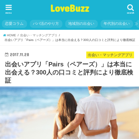
LoveBuzz
menu
search
恋愛コラム
パパ活のやり方
地域別の出会い
年代別の出会い
HOME
出会い・マッチングアプリ
出会いアプリ「Pairs（ペアーズ）」は本当に出会える？300人の口コミと評判により徹底検証
2017.11.28
出会い・マッチングアプリ
出会いアプリ「Pairs（ペアーズ）」は本当に
出会える？300人の口コミと評判により徹底検
証