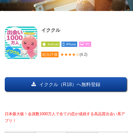
イククル
Android
iPhone
PC
総合評価
★★★★☆
(4.2)
イククル（R18）へ無料登録
日本最大級！会員数1000万人で全ての恋が成就する高品質出会い系ア
プリ！