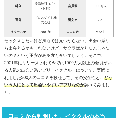
登録無料（ポイ
料金
会員数
1000万人
ント制）
プロスゲイト株
運営
男女比
7:3
式会社
リリース年
2001年
口コミ数
500件
セックスしたいけど身近では見つからない。出会い系な
ら出会えるかもしれないけど、サクラばかりなんじゃな
いの？という不安がある方も多いでしょう。そこで、
2001年にリリースされて今では1000万人以上の会員がい
る人気の出会い系アプリ「イククル」について、実際に
利用した300人の口コミを検証して、その安全性と、
どう
いう人にとって出会いやすいアプリなのか
調べてみまし
た。
口コミから判明した、イククルの本当