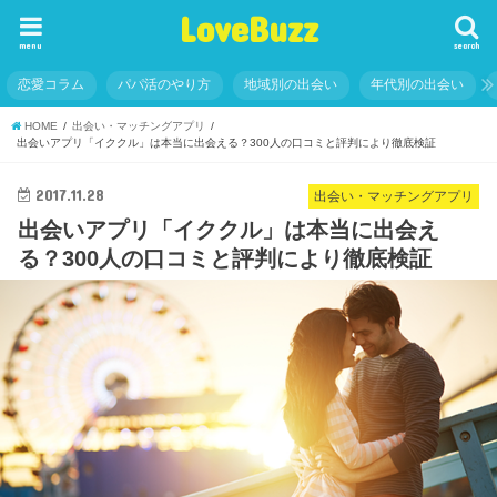
LoveBuzz
menu
search
恋愛コラム
パパ活のやり方
地域別の出会い
年代別の出会い
HOME
出会い・マッチングアプリ
出会いアプリ「イククル」は本当に出会える？300人の口コミと評判により徹底検証
2017.11.28
出会い・マッチングアプリ
出会いアプリ「イククル」は本当に出会え
る？300人の口コミと評判により徹底検証