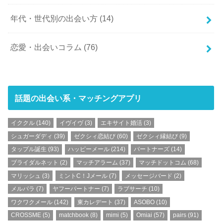
年代・世代別の出会い方
(14)
恋愛・出会いコラム
(76)
話題の出会い系・マッチングアプリ
イククル
(140)
イヴイヴ
(3)
エキサイト婚活
(3)
シュガーダディ
(39)
ゼクシィ恋結び
(60)
ゼクシィ縁結び
(9)
タップル誕生
(93)
ハッピーメール
(214)
パートナーズ
(14)
ブライダルネット
(2)
マッチアラーム
(37)
マッチドットコム
(68)
マリッシュ
(3)
ミントC！Jメール
(7)
メッセージバード
(2)
メルパラ
(7)
ヤフーパートナー
(7)
ラブサーチ
(10)
ワクワクメール
(142)
東カレデート
(37)
ASOBO
(10)
CROSSME
(5)
matchbook
(8)
mimi
(5)
Omiai
(57)
pairs
(91)