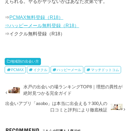
えられる。ヤるかヤラないかはあなた次第です。
⇒
PCMAX無料登録（R18）
⇒ハッピーメール無料登録（R18）
⇒イククル無料登録（R18）
地域別の出会い方
PCMAX
イククル
ハッピーメール
マッチドットコム
水戸の出会いの場ランキングTOP8｜理想の異性が
絶対見つかる完全ガイド
出会いアプリ「asobo」は本当に出会える？300人の
口コミと評判により徹底検証
RECOMMEND
こちらの記事も人気です。