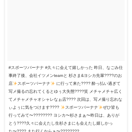
#スポーツバーナナ #久々に会えて嬉しかった 昨日、なごみ仕
事終了後、会社イツメンteamと 杉さま&ヨシカ先輩????のお
店
スポーツバーナナ
に行って来た???? 酔っ払い過ぎて
写メ撮るの忘れてくるとゆぅ大失態????笑 メチャメチャ広く
てメチャメチャオシャレなぉ店???? 次回は、写メ撮り忘れな
ぃよぅに気をつけます????
スポーツバーナナ
ぜひ皆も
行ってみて〜???????? ヨシカ〜杉さまぁ〜昨日は、ありが
とう????久々に会えたし生杉さまにも会えたし嬉しかっ
た〜???? また行くからぁ〜????????