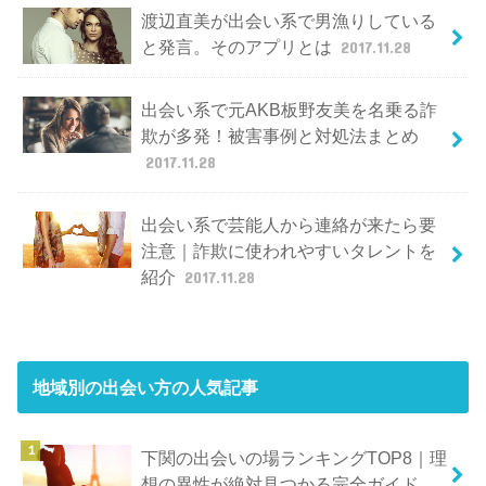
渡辺直美が出会い系で男漁りしている
と発言。そのアプリとは
2017.11.28
出会い系で元AKB板野友美を名乗る詐
欺が多発！被害事例と対処法まとめ
2017.11.28
出会い系で芸能人から連絡が来たら要
注意｜詐欺に使われやすいタレントを
紹介
2017.11.28
地域別の出会い方
の人気記事
下関の出会いの場ランキングTOP8｜理
想の異性が絶対見つかる完全ガイド