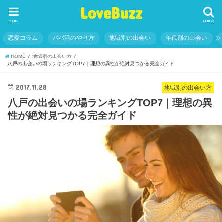
LoveBuzz
menu
search
恋愛コラム
パパ活のやり方
地域別の出会い
年代別の出会い
HOME
地域別の出会い方
八戸の出会いの場ランキングTOP7｜理想の異性が絶対見つかる完全ガイド
2017.11.28
地域別の出会い方
八戸の出会いの場ランキングTOP7｜理想の異
性が絶対見つかる完全ガイド