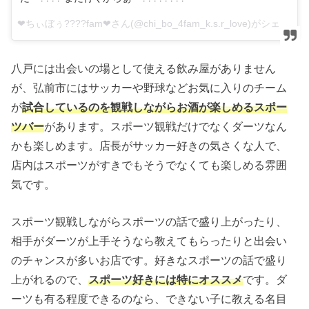
❤︎ちぃぼぅ????fam❤︎さん(@chi_bo_4fam_k.s.r_love)がシェアした投稿 –
八戸には出会いの場として使える飲み屋がありません
が、弘前市にはサッカーや野球などお気に入りのチーム
が
試合しているのを観戦しながらお酒が楽しめるスポー
ツバー
があります。スポーツ観戦だけでなくダーツなん
かも楽しめます。店長がサッカー好きの気さくな人で、
店内はスポーツがすきでもそうでなくても楽しめる雰囲
気です。
スポーツ観戦しながらスポーツの話で盛り上がったり、
相手がダーツが上手そうなら教えてもらったりと出会い
のチャンスが多いお店です。好きなスポーツの話で盛り
上がれるので、
スポーツ好きには特にオススメ
です。ダ
ーツも有る程度できるのなら、できない子に教える名目