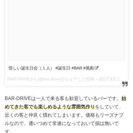
怪しい誕生日会（１人） #誕生日 #BAR #風船
BAR DRIVEさん(@bar.drive)がシェアした投稿 –
2017 9月 10 5:04午前 PDT
BAR-DRIVEは一人で来る客も歓迎しているバーです。
始
めてきた客でも楽しめるような雰囲気作り
をしていて、
近くの客と仲良く慣れてしまいます。価格もリーズナブ
ルなので、通いつめて常連になっておいて損は無いで
す。