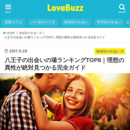
LoveBuzz
menu
search
恋愛コラム
パパ活のやり方
地域別の出会い
年代別の出会い
HOME
地域別の出会い方
八王子の出会いの場ランキングTOP8｜理想の異性が絶対見つかる完全ガイド
2017.11.28
地域別の出会い方
八王子の出会いの場ランキングTOP8｜理想の
異性が絶対見つかる完全ガイド