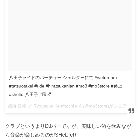
八王子ライドのパーティー シェルターにて #wetdream
#tatsuotakei #ride #hiratsukanian #mo3 #mo3store #路上
#shelter八王子 #風
劔持 良輔 ／ Ryousuke Kenmochiさん(@mo3store)がシェアした投稿 –
クラブというよりDJバーですが、美味しい酒を飲みなが
ら音楽が楽しめるのがSHeLTeR