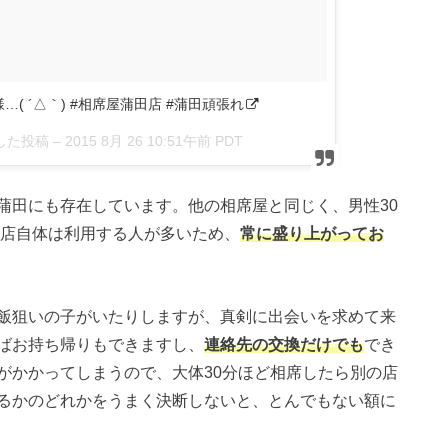
 ´△｀) #相席屋蒲田店 #蒲田頑張れ
アした投稿 –
2015 8月 26 10:51午前 PDT
蒲田にも存在しています。他の相席屋と同じく、男性30
。店自体は利用する人が多いため、
常に盛り上がってお
飯狙いの子がいたりしますが、真剣に出会いを求めて来
ばお持ち帰りもできますし、
連絡先の交換だけでも
でき
がかかってしまうので、大体30分ほど相席したら別の店
るかのどれかをうまく決断しないと、とんでもない額に