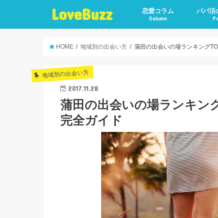
LoveBuzz
恋愛コラム
パパ活
Column
P
HOME
地域別の出会い方
蒲田の出会いの場ランキングT
地域別の出会い方
2017.11.28
蒲田の出会いの場ランキング
完全ガイド