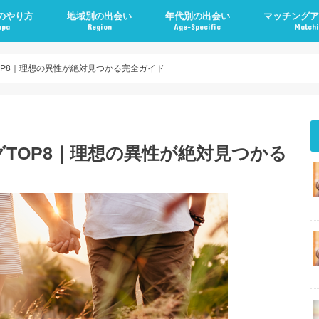
のやり方
地域別の出会い
年代別の出会い
マッチングア
apa
Region
Age-Specific
Matchi
OP8｜理想の異性が絶対見つかる完全ガイド
TOP8｜理想の異性が絶対見つかる