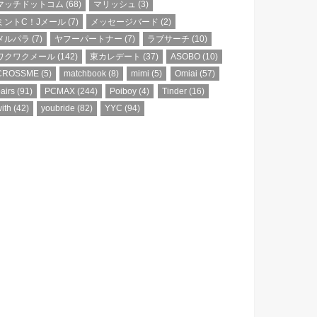
マッチドットコム
(68)
マリッシュ
(3)
ミントC！Jメール
(7)
メッセージバード
(2)
メルパラ
(7)
ヤフーパートナー
(7)
ラブサーチ
(10)
ワクワクメール
(142)
東カレデート
(37)
ASOBO
(10)
CROSSME
(5)
matchbook
(8)
mimi
(5)
Omiai
(57)
airs
(91)
PCMAX
(244)
Poiboy
(4)
Tinder
(16)
ith
(42)
youbride
(82)
YYC
(94)