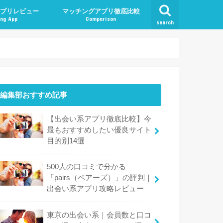
プリレビュー
マッチングアプリ徹底比較
ng App
Comparison
search
編集部おすすめ記事
【出会い系アプリ徹底比較】今
最もおすすめしたい優良サイト
目的別14選
500人の口コミで分かる
「pairs（ペアーズ）」の評判｜
出会い系アプリ攻略レビュー
東京の出会い系｜会員数と口コ