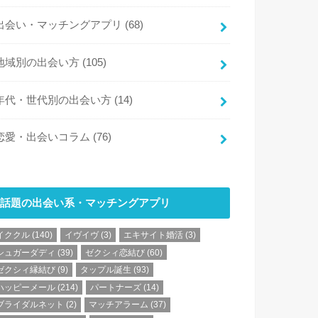
出会い・マッチングアプリ
(68)
地域別の出会い方
(105)
年代・世代別の出会い方
(14)
恋愛・出会いコラム
(76)
話題の出会い系・マッチングアプリ
イククル
(140)
イヴイヴ
(3)
エキサイト婚活
(3)
シュガーダディ
(39)
ゼクシィ恋結び
(60)
ゼクシィ縁結び
(9)
タップル誕生
(93)
ハッピーメール
(214)
パートナーズ
(14)
ブライダルネット
(2)
マッチアラーム
(37)