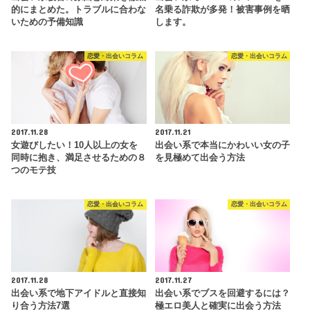
的にまとめた。トラブルに合わな
名乗る詐欺が多発！被害事例を晒
いための予備知識
します。
恋愛・出会いコラム
恋愛・出会いコラム
2017.11.28
2017.11.21
女遊びしたい！10人以上の女を
出会い系で本当にかわいい女の子
同時に抱き、満足させるための８
を見極めて出会う方法
つのモテ技
恋愛・出会いコラム
恋愛・出会いコラム
2017.11.28
2017.11.27
出会い系で地下アイドルと直接知
出会い系でブスを回避するには？
り合う方法7選
極エロ美人と確実に出会う方法