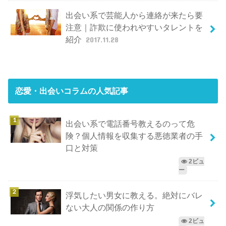
出会い系で芸能人から連絡が来たら要
注意｜詐欺に使われやすいタレントを
紹介
2017.11.28
恋愛・出会いコラム
の人気記事
出会い系で電話番号教えるのって危
険？個人情報を収集する悪徳業者の手
口と対策
2ビュ
ー
浮気したい男女に教える。絶対にバレ
ない大人の関係の作り方
2ビュ