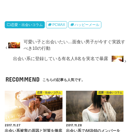
恋愛・出会いコラム
PCMAX
ハッピーメール
可愛い子と出会いたい…面食い男子が今すぐ実践す
べき10の行動
出会い系に登録している有名人8名を実名で暴露
RECOMMEND
こちらの記事も人気です。
恋愛・出会いコラム
恋愛・出会いコラム
2017.11.27
2017.11.28
出会い系被害の原因と対策を徹底
出会い系でAKB48のメンバーを