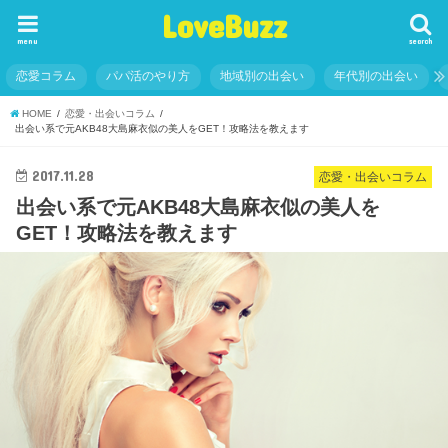
LoveBuzz
menu
search
恋愛コラム
パパ活のやり方
地域別の出会い
年代別の出会い
HOME
恋愛・出会いコラム
出会い系で元AKB48大島麻衣似の美人をGET！攻略法を教えます
2017.11.28
恋愛・出会いコラム
出会い系で元AKB48大島麻衣似の美人を
GET！攻略法を教えます