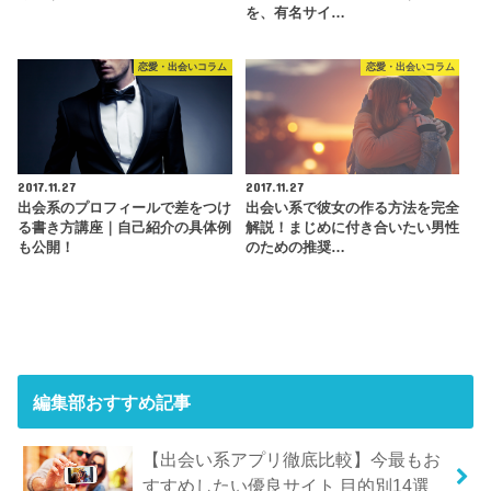
を、有名サイ…
恋愛・出会いコラム
恋愛・出会いコラム
2017.11.27
2017.11.27
出会系のプロフィールで差をつけ
出会い系で彼女の作る方法を完全
る書き方講座｜自己紹介の具体例
解説！まじめに付き合いたい男性
も公開！
のための推奨…
編集部おすすめ記事
【出会い系アプリ徹底比較】今最もお
すすめしたい優良サイト 目的別14選