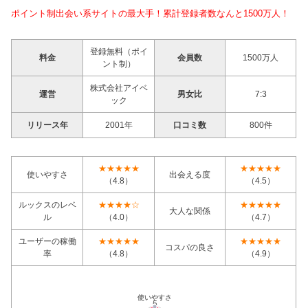
ポイント制出会い系サイトの最大手！累計登録者数なんと1500万人！
登録無料（ポイ
料金
会員数
1500万人
ント制）
株式会社アイベ
運営
男女比
7:3
ック
リリース年
2001年
口コミ数
800件
★★★★★
★★★★★
使いやすさ
出会える度
（4.8）
（4.5）
ルックスのレベ
★★★★☆
★★★★★
大人な関係
ル
（4.0）
（4.7）
ユーザーの稼働
★★★★★
★★★★★
コスパの良さ
率
（4.8）
（4.9）