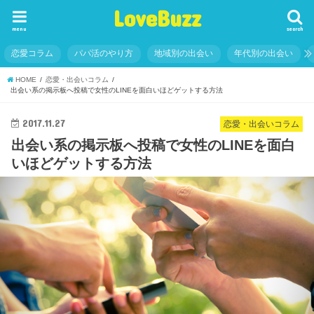
LoveBuzz
menu
search
恋愛コラム
パパ活のやり方
地域別の出会い
年代別の出会い
HOME
恋愛・出会いコラム
出会い系の掲示板へ投稿で女性のLINEを面白いほどゲットする方法
2017.11.27
恋愛・出会いコラム
出会い系の掲示板へ投稿で女性のLINEを面白
いほどゲットする方法