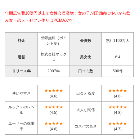
年間広告費10億円以上で女性会員激増！女の子が圧倒的に多いから飲
み友・恋人・セフレ作りはPCMAXで！
登録無料（ポイ
料金
会員数
累計1100万人
ント制）
株式会社マック
運営
男女比
6:4
ス
リリース年
2007年
口コミ数
500件
★★★★★
★★★★★
使いやすさ
出会える度
(4.6)
(4.8)
ルックスのレベ
★★★★★
★★★★★
大人な関係
ル
(4.5)
(4.8)
ユーザーの稼働
★★★★★
★★★★★
コスパの良さ
率
(4.6)
(4.7)