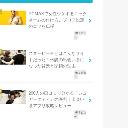
PCMAXで女性ウケするニック
ネームの付け方、プロフ設定
のコツを伝授
5ビュ
ー
スタービーチとはこんなサイ
トだった！伝説の出会い系に
なった背景と閉鎖の理由
3ビュ
ー
200人の口コミで分かる「シュ
ガーダディ」の評判｜出会い
系アプリ攻略レビュー
3ビュ
ー