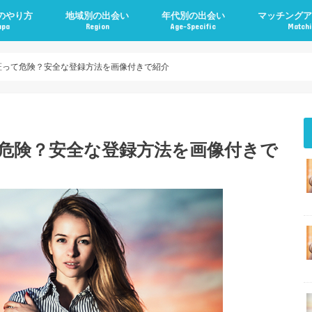
のやり方
地域別の出会い
年代別の出会い
マッチングア
apa
Region
Age-Specific
Matchi
認証って危険？安全な登録方法を画像付きで紹介
て危険？安全な登録方法を画像付きで