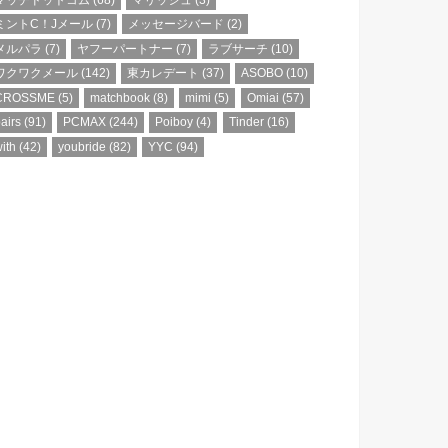
ミントC！Jメール
(7)
メッセージバード
(2)
メルパラ
(7)
ヤフーパートナー
(7)
ラブサーチ
(10)
ワクワクメール
(142)
東カレデート
(37)
ASOBO
(10)
CROSSME
(5)
matchbook
(8)
mimi
(5)
Omiai
(57)
airs
(91)
PCMAX
(244)
Poiboy
(4)
Tinder
(16)
ith
(42)
youbride
(82)
YYC
(94)