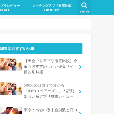
プリレビュー
マッチングアプリ徹底比較
ng App
Comparison
search
編集部おすすめ記事
【出会い系アプリ徹底比較】今
最もおすすめしたい優良サイト
目的別14選
500人の口コミで分かる
「pairs（ペアーズ）」の評判｜
出会い系アプリ攻略レビュー
東京の出会い系｜会員数と口コ