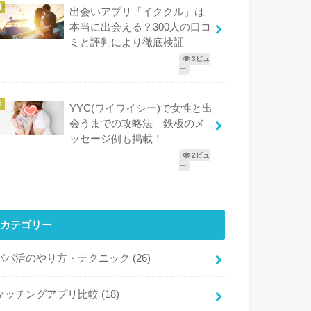
出会いアプリ「イククル」は
本当に出会える？300人の口コ
ミと評判により徹底検証
3ビュ
ー
YYC(ワイワイシー)で女性と出
会うまでの攻略法｜鉄板のメ
ッセージ例も掲載！
2ビュ
ー
カテゴリー
パパ活のやり方・テクニック
(26)
マッチングアプリ比較
(18)