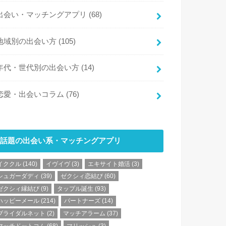
出会い・マッチングアプリ
(68)
地域別の出会い方
(105)
年代・世代別の出会い方
(14)
恋愛・出会いコラム
(76)
話題の出会い系・マッチングアプリ
イククル
(140)
イヴイヴ
(3)
エキサイト婚活
(3)
シュガーダディ
(39)
ゼクシィ恋結び
(60)
ゼクシィ縁結び
(9)
タップル誕生
(93)
ハッピーメール
(214)
パートナーズ
(14)
ブライダルネット
(2)
マッチアラーム
(37)
マッチドットコム
(68)
マリッシュ
(3)