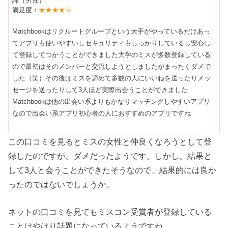
諦（男性）
満足度：
★★★★☆
Matchbookはリクルートグループという大手がやっているだけあっ
てアプリも使いやすいしセキュリティもしっかりしているし安心し
て登録してつかうことができました大学のミスが多数登録している
ので最初はそのメンバーと交流しようとしましたがまったくダメで
した（笑）その後はミスを諦めて多数の人にいいねを送ったりメッ
セージを送ったりして3人ほど実際出会うことができました
Matchbookは他の出会い系よりもかなりマッチングしやすいアプリ
なので出会い系アプリ初心者の人におすすめのアプリですね
この口コミを見るとミスの女性と仲良くなろうとして登
録したのですが、ダメだったようです。しかし、結果と
して3人と会うことができたそうなので、結果的には良か
ったのではないでしょうか。
ネットの口コミを見てもミスコン受賞者が登録している
ことはやはり話題になっているようですね。