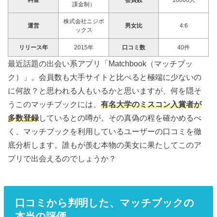
料金
会員数
18000人
課金制）
株式会社ニジボ
運営
男女比
4:6
ックス
リリース年
2015年
口コミ数
40件
最近話題の出会い系アプリ「Matchbook（マッチブッ
ク）」。会員数も大手サイトと比べると極端に少ないの
に何故？と思われる人もいるかと思いますが、何を隠そ
うこのマッチブックには、
有名大学のミスコン入賞者が
多数登録
しているとの噂が。その真偽の程を確かめるべ
く、マッチブックを利用しているユーザーの口コミを徹
底分析します。誰もが羨む本物の美女に果たしてこのア
プリで出会えるのでしょうか？
口コミから判明した、マッチブックの
本当の評価