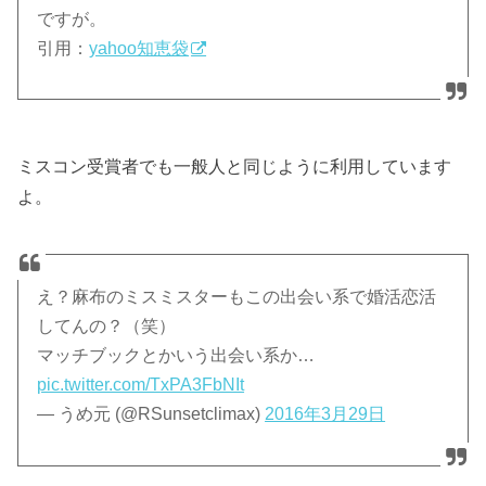
ですが。
引用：
yahoo知恵袋
ミスコン受賞者でも一般人と同じように利用しています
よ。
え？麻布のミスミスターもこの出会い系で婚活恋活
してんの？（笑）
マッチブックとかいう出会い系か…
pic.twitter.com/TxPA3FbNIt
— うめ元 (@RSunsetclimax)
2016年3月29日