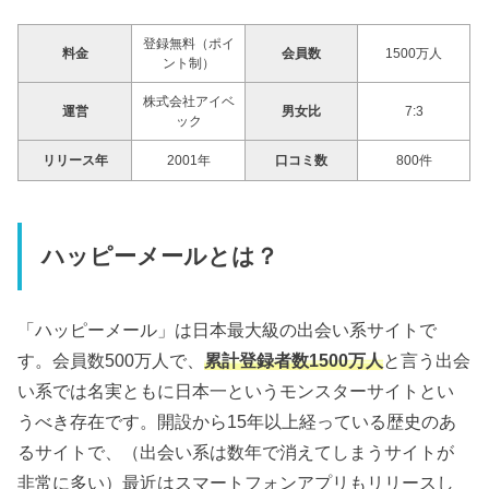
登録無料（ポイ
料金
会員数
1500万人
ント制）
株式会社アイベ
運営
男女比
7:3
ック
リリース年
2001年
口コミ数
800件
ハッピーメールとは？
「ハッピーメール」は日本最大級の出会い系サイトで
す。会員数500万人で、
累計登録者数1500万人
と言う出会
い系では名実ともに日本一というモンスターサイトとい
うべき存在です。開設から15年以上経っている歴史のあ
るサイトで、（出会い系は数年で消えてしまうサイトが
非常に多い）最近はスマートフォンアプリもリリースし