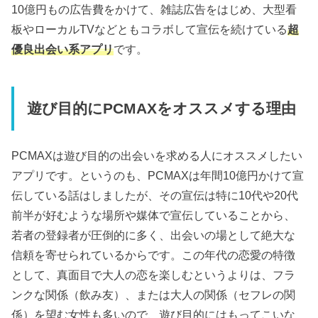
10億円もの広告費をかけて、雑誌広告をはじめ、大型看
板やローカルTVなどともコラボして宣伝を続けている
超
優良出会い系アプリ
です。
遊び目的にPCMAXをオススメする理由
PCMAXは遊び目的の出会いを求める人にオススメしたい
アプリです。というのも、PCMAXは年間10億円かけて宣
伝している話はしましたが、その宣伝は特に10代や20代
前半が好むような場所や媒体で宣伝していることから、
若者の登録者が圧倒的に多く、出会いの場として絶大な
信頼を寄せられているからです。この年代の恋愛の特徴
として、真面目で大人の恋を楽しむというよりは、フラ
ンクな関係（飲み友）、または大人の関係（セフレの関
係）を望む女性も多いので、遊び目的にはもってこいな