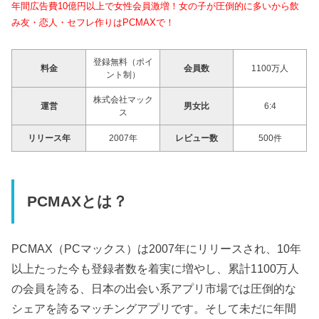
年間広告費10億円以上で女性会員激増！女の子が圧倒的に多いから飲
み友・恋人・セフレ作りはPCMAXで！
登録無料（ポイ
料金
会員数
1100万人
ント制）
株式会社マック
運営
男女比
6:4
ス
リリース年
2007年
レビュー数
500件
PCMAXとは？
PCMAX（PCマックス）は2007年にリリースされ、10年
以上たった今も登録者数を着実に増やし、累計1100万人
の会員を誇る、日本の出会い系アプリ市場では圧倒的な
シェアを誇るマッチングアプリです。そして未だに年間