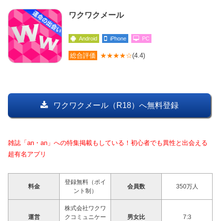
ワクワクメール
Android
iPhone
PC
総合評価
★★★★☆
(4.4)
ワクワクメール（R18）へ無料登録
雑誌「an・an」への特集掲載もしている！初心者でも異性と出会える
超有名アプリ
登録無料（ポイ
料金
会員数
350万人
ント制）
株式会社ワクワ
運営
クコミュニケー
男女比
7:3