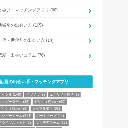
出会い・マッチングアプリ
(68)
地域別の出会い方
(105)
年代・世代別の出会い方
(14)
恋愛・出会いコラム
(76)
話題の出会い系・マッチングアプリ
イククル
(140)
イヴイヴ
(3)
エキサイト婚活
(3)
シュガーダディ
(39)
ゼクシィ恋結び
(60)
ゼクシィ縁結び
(9)
タップル誕生
(93)
ハッピーメール
(214)
パートナーズ
(14)
ブライダルネット
(2)
マッチアラーム
(37)