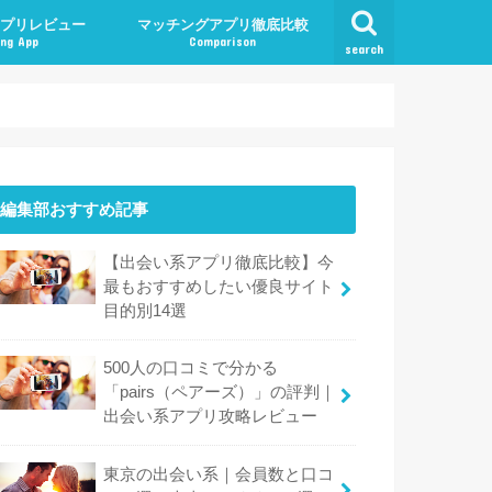
プリレビュー
マッチングアプリ徹底比較
ng App
Comparison
search
編集部おすすめ記事
【出会い系アプリ徹底比較】今
最もおすすめしたい優良サイト
目的別14選
500人の口コミで分かる
「pairs（ペアーズ）」の評判｜
出会い系アプリ攻略レビュー
東京の出会い系｜会員数と口コ