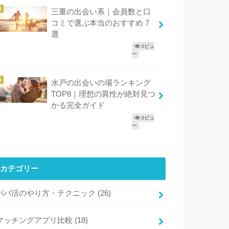
三重の出会い系｜会員数と口
コミで選ぶ本当のおすすめ 7
選
3ビュ
ー
水戸の出会いの場ランキング
TOP8｜理想の異性が絶対見つ
かる完全ガイド
3ビュ
ー
カテゴリー
パパ活のやり方・テクニック
(26)
マッチングアプリ比較
(18)