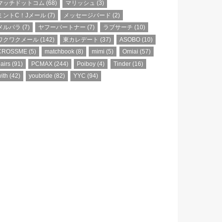
マッチドットコム
(68)
マリッシュ
(3)
ミントC！Jメール
(7)
メッセージバード
(2)
メルパラ
(7)
ヤフーパートナー
(7)
ラブサーチ
(10)
ワクワクメール
(142)
東カレデート
(37)
ASOBO
(10)
CROSSME
(5)
matchbook
(8)
mimi
(5)
Omiai
(57)
airs
(91)
PCMAX
(244)
Poiboy
(4)
Tinder
(16)
ith
(42)
youbride
(82)
YYC
(94)