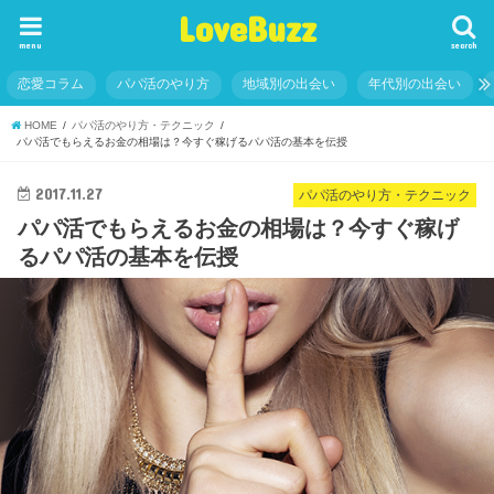
LoveBuzz
menu
search
恋愛コラム
パパ活のやり方
地域別の出会い
年代別の出会い
HOME
パパ活のやり方・テクニック
パパ活でもらえるお金の相場は？今すぐ稼げるパパ活の基本を伝授
2017.11.27
パパ活のやり方・テクニック
パパ活でもらえるお金の相場は？今すぐ稼げ
るパパ活の基本を伝授