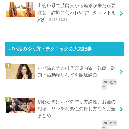
出会い系で芸能人から連絡が来たら要
注意｜詐欺に使われやすいタレントを
紹介
2017.11.28
パパ活のやり方・テクニック
の人気記事
パパ活女子とは？交際内容・報酬・評
判・活動場所などを徹底調査
3ビュ
ー
初心者向けパパの作り方講座。お金の
相場、リッチな男性の探し方など完全
まとめ
3ビュ
ー