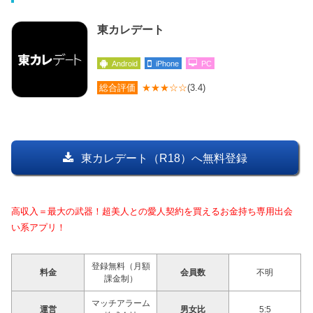
東カレデート
Android
iPhone
PC
総合評価
★★★☆☆
(3.4)
東カレデート（R18）へ無料登録
高収入＝最大の武器！超美人との愛人契約を買えるお金持ち専用出会
い系アプリ！
登録無料（月額
料金
会員数
不明
課金制）
マッチアラーム
運営
男女比
5:5