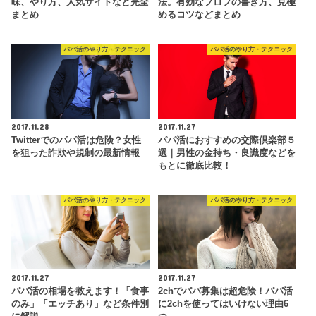
味、やり方、人気サイトなど完全
法。有効なプロフの書き方、見極
まとめ
めるコツなどまとめ
パパ活のやり方・テクニック
パパ活のやり方・テクニック
2017.11.28
2017.11.27
Twitterでのパパ活は危険？女性
パパ活におすすめの交際倶楽部５
を狙った詐欺や規制の最新情報
選｜男性の金持ち・良識度などを
もとに徹底比較！
パパ活のやり方・テクニック
パパ活のやり方・テクニック
2017.11.27
2017.11.27
パパ活の相場を教えます！「食事
2chでパパ募集は超危険！パパ活
のみ」「エッチあり」など条件別
に2chを使ってはいけない理由6