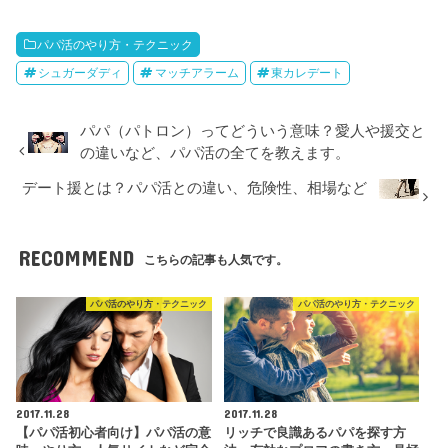
パパ活のやり方・テクニック
シュガーダディ
マッチアラーム
東カレデート
パパ（パトロン）ってどういう意味？愛人や援交と
の違いなど、パパ活の全てを教えます。
デート援とは？パパ活との違い、危険性、相場など
RECOMMEND
こちらの記事も人気です。
パパ活のやり方・テクニック
パパ活のやり方・テクニック
2017.11.28
2017.11.28
【パパ活初心者向け】パパ活の意
リッチで良識あるパパを探す方