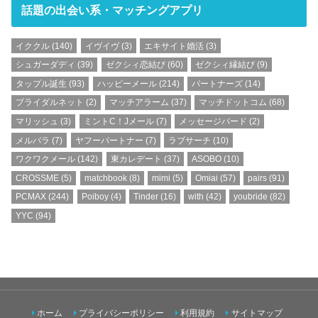
話題の出会い系・マッチングアプリ
イククル
(140)
イヴイヴ
(3)
エキサイト婚活
(3)
シュガーダディ
(39)
ゼクシィ恋結び
(60)
ゼクシィ縁結び
(9)
タップル誕生
(93)
ハッピーメール
(214)
パートナーズ
(14)
ブライダルネット
(2)
マッチアラーム
(37)
マッチドットコム
(68)
マリッシュ
(3)
ミントC！Jメール
(7)
メッセージバード
(2)
メルパラ
(7)
ヤフーパートナー
(7)
ラブサーチ
(10)
ワクワクメール
(142)
東カレデート
(37)
ASOBO
(10)
CROSSME
(5)
matchbook
(8)
mimi
(5)
Omiai
(57)
pairs
(91)
PCMAX
(244)
Poiboy
(4)
Tinder
(16)
with
(42)
youbride
(82)
YYC
(94)
ホーム
プライバシーポリシー
利用規約
サイトマップ