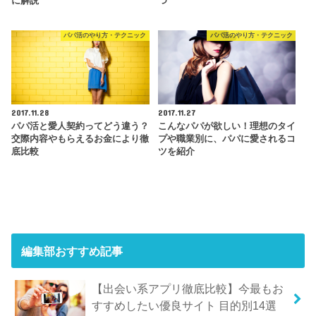
に解説
つ
パパ活のやり方・テクニック
パパ活のやり方・テクニック
2017.11.28
2017.11.27
パパ活と愛人契約ってどう違う？
こんなパパが欲しい！理想のタイ
交際内容やもらえるお金により徹
プや職業別に、パパに愛されるコ
底比較
ツを紹介
編集部おすすめ記事
【出会い系アプリ徹底比較】今最もお
すすめしたい優良サイト 目的別14選