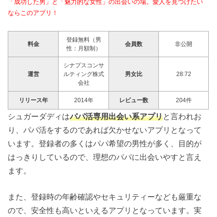
「成功した男」と「魅力的な女性」の出会いの場。愛人を見つけたい
ならこのアプリ！
登録無料（男
料金
会員数
非公開
性：月額制）
シナプスコンサ
運営
ルティング株式
男女比
28:72
会社
リリース年
2014年
レビュー数
204件
シュガーダディは
パパ活専用出会い系アプリ
と言われお
り、パパ活をするのであれば欠かせないアプリとなって
います。登録者の多くはパパ希望の男性が多く、目的が
はっきりしているので、理想のパパに出会いやすと言え
ます。
また、登録時の年齢確認やセキュリティーなども厳重な
ので、安全性も高いといえるアプリとなっています。実