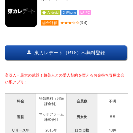
Android
iPhone
PC
総合評価
★★★☆☆
(3.4)
東カレデート（R18）へ無料登録
高収入＝最大の武器！超美人との愛人契約を買えるお金持ち専用出会
い系アプリ！
登録無料（月額
料金
会員数
不明
課金制）
マッチアラーム
運営
男女比
5:5
株式会社
リリース年
2015年
口コミ数
43件