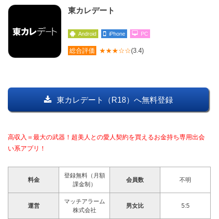
東カレデート
Android
iPhone
PC
総合評価
★★★☆☆
(3.4)
東カレデート（R18）へ無料登録
高収入＝最大の武器！超美人との愛人契約を買えるお金持ち専用出会
い系アプリ！
登録無料（月額
料金
会員数
不明
課金制）
マッチアラーム
運営
男女比
5:5
株式会社