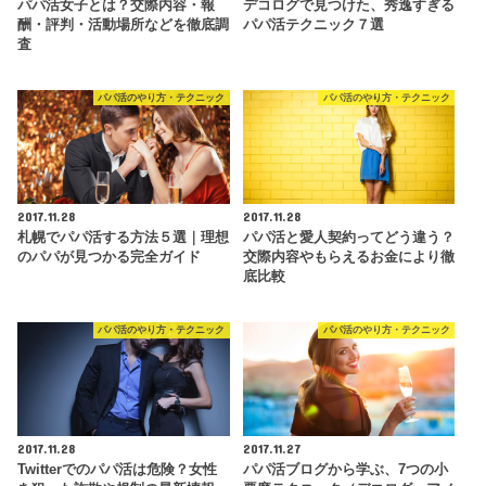
パパ活女子とは？交際内容・報
デコログで見つけた、秀逸すぎる
酬・評判・活動場所などを徹底調
パパ活テクニック７選
査
パパ活のやり方・テクニック
パパ活のやり方・テクニック
2017.11.28
2017.11.28
札幌でパパ活する方法５選｜理想
パパ活と愛人契約ってどう違う？
のパパが見つかる完全ガイド
交際内容やもらえるお金により徹
底比較
パパ活のやり方・テクニック
パパ活のやり方・テクニック
2017.11.28
2017.11.27
Twitterでのパパ活は危険？女性
パパ活ブログから学ぶ、7つの小