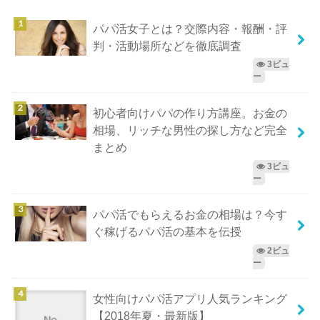
パパ活女子とは？交際内容・報酬・評
判・活動場所などを徹底調査
3ビュ
ー
初心者向けパパの作り方講座。お金の
相場、リッチな男性の探し方など完全
まとめ
3ビュ
ー
パパ活でもらえるお金の相場は？今す
ぐ稼げるパパ活の基本を伝授
2ビュ
ー
女性向けパパ活アプリ人気ランキング
【2018年夏・最新版】