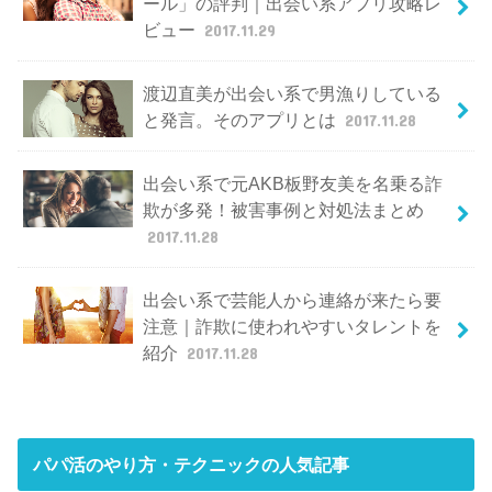
ール」の評判｜出会い系アプリ攻略レ
ビュー
2017.11.29
渡辺直美が出会い系で男漁りしている
と発言。そのアプリとは
2017.11.28
出会い系で元AKB板野友美を名乗る詐
欺が多発！被害事例と対処法まとめ
2017.11.28
出会い系で芸能人から連絡が来たら要
注意｜詐欺に使われやすいタレントを
紹介
2017.11.28
パパ活のやり方・テクニック
の人気記事