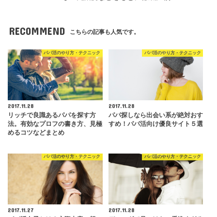
RECOMMEND
こちらの記事も人気です。
パパ活のやり方・テクニック
パパ活のやり方・テクニック
2017.11.28
2017.11.28
リッチで良識あるパパを探す方
パパ探しなら出会い系が絶対おす
法。有効なプロフの書き方、見極
すめ！パパ活向け優良サイト５選
めるコツなどまとめ
パパ活のやり方・テクニック
パパ活のやり方・テクニック
2017.11.27
2017.11.28