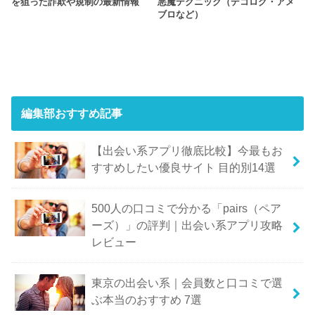
を狙った詐欺や規制の最新情報
悪魔テクニック（デコログ・アメ
ブロなど）
編集部おすすめ記事
【出会い系アプリ徹底比較】今最もお
すすめしたい優良サイト 目的別14選
500人の口コミで分かる「pairs（ペア
ーズ）」の評判｜出会い系アプリ攻略
レビュー
東京の出会い系｜会員数と口コミで選
ぶ本当のおすすめ 7選