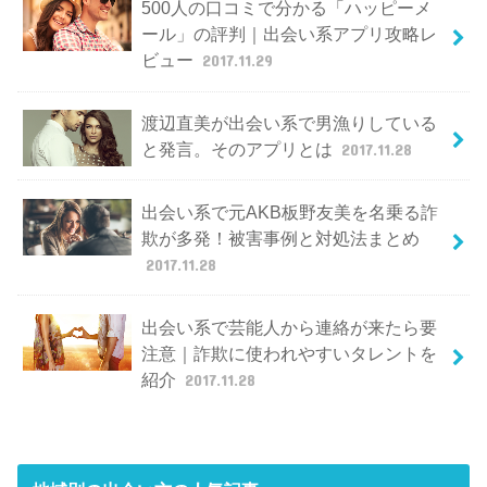
500人の口コミで分かる「ハッピーメ
ール」の評判｜出会い系アプリ攻略レ
ビュー
2017.11.29
渡辺直美が出会い系で男漁りしている
と発言。そのアプリとは
2017.11.28
出会い系で元AKB板野友美を名乗る詐
欺が多発！被害事例と対処法まとめ
2017.11.28
出会い系で芸能人から連絡が来たら要
注意｜詐欺に使われやすいタレントを
紹介
2017.11.28