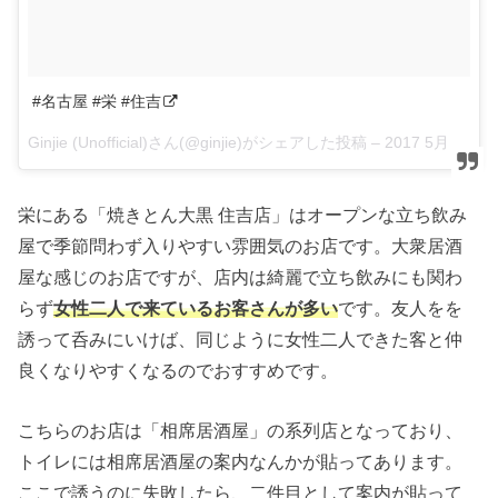
#名古屋 #栄 #住吉
Ginjie (Unofficial)さん(@ginjie)がシェアした投稿 –
2017 5月 28 4:14午前 PDT
栄にある「焼きとん大黒 住吉店」はオープンな立ち飲み
屋で季節問わず入りやすい雰囲気のお店です。大衆居酒
屋な感じのお店ですが、店内は綺麗で立ち飲みにも関わ
らず
女性二人で来ているお客さんが多い
です。友人をを
誘って呑みにいけば、同じように女性二人できた客と仲
良くなりやすくなるのでおすすめです。
こちらのお店は「相席居酒屋」の系列店となっており、
トイレには相席居酒屋の案内なんかが貼ってあります。
ここで誘うのに失敗したら、二件目として案内が貼って