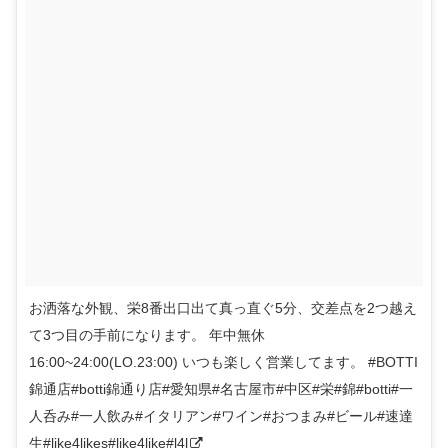
お洒落な外観、栄8番出口出て真っ直ぐ5分、交差点を2つ越え
て3つ目の手前になります。 年中無休
16:00~24:00(LO.23:00) いつも楽しく営業してます。 #BOTTI
錦通店#botti錦通り店#愛知県#名古屋市#中区#栄#錦#botti#一
人呑み#一人飲み#イタリアン#ワイン#おつまみ#ビール#速達
生#like4likes#like4like#l4l