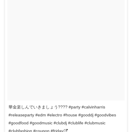
華金楽しんでいきましょう???? #party #calvinharris
#releaseparty #edm #electro #house #gooddj #goodvibes
#goodfood #goodmusic #clubdj #clublife #clubmusic
#clubfashion #coupon #friday