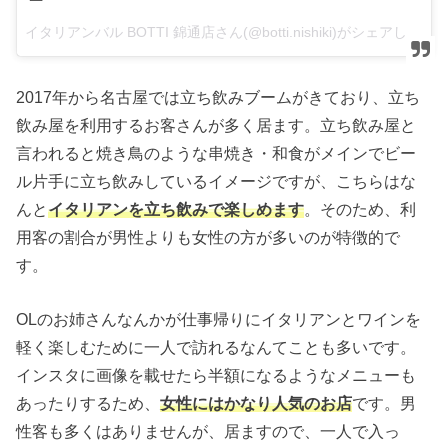
イタリアンバル BOTTI 錦通店さん(@botti.nishiki)がシェアした投稿 –
2017年から名古屋では立ち飲みブームがきており、立ち
飲み屋を利用するお客さんが多く居ます。立ち飲み屋と
言われると焼き鳥のような串焼き・和食がメインでビー
ル片手に立ち飲みしているイメージですが、こちらはな
んと
イタリアンを立ち飲みで楽しめます
。そのため、利
用客の割合が男性よりも女性の方が多いのが特徴的で
す。
OLのお姉さんなんかが仕事帰りにイタリアンとワインを
軽く楽しむために一人で訪れるなんてことも多いです。
インスタに画像を載せたら半額になるようなメニューも
あったりするため、
女性にはかなり人気のお店
です。男
性客も多くはありませんが、居ますので、一人で入っ