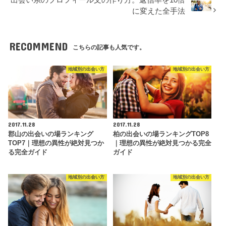
出会い系のプロフィール文の作り方。返信率を10倍
に変えた全手法
RECOMMEND
こちらの記事も人気です。
地域別の出会い方
地域別の出会い方
2017.11.28
2017.11.28
郡山の出会いの場ランキング
柏の出会いの場ランキングTOP8
TOP7｜理想の異性が絶対見つか
｜理想の異性が絶対見つかる完全
る完全ガイド
ガイド
地域別の出会い方
地域別の出会い方