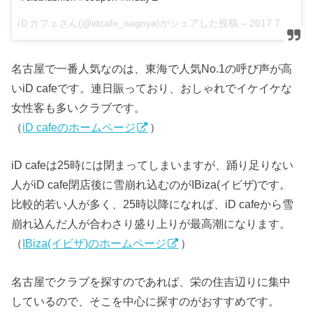
iＤカフェさん(@idcafe_nagoya)がシェアした投稿 –
2017 7月 7 3:24午前 PDT
名古屋で一番人気なのは、東海で人気No.1の呼び声が高
いiD cafeです。連日賑っており、おしゃれでイケイケな
女性客も多いクラブです。
（
iD cafeのホームページ
）
iD cafeは25時には閉まってしまいますが、踊り足りない
人がiD cafe閉店後に雪崩れ込むのがIBiza(イビザ)です。
比較的若い人が多く、25時以降になれば、iD cafeから雪
崩れ込んだ人が合わさり盛り上りが最高潮になります。
（
IBiza(イビザ)のホームページ
）
名古屋でクラブを探すのであれば、栄の住吉辺りに集中
しているので、そこを中心に探すのがおすすめです。