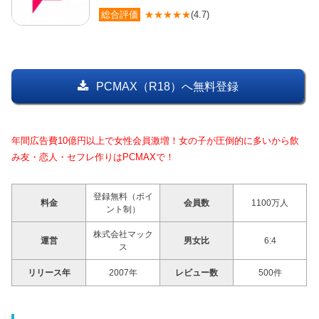
総合評価
★★★★★
(4.7)
PCMAX（R18）へ無料登録
年間広告費10億円以上で女性会員激増！女の子が圧倒的に多いから飲
み友・恋人・セフレ作りはPCMAXで！
登録無料（ポイ
料金
会員数
1100万人
ント制）
株式会社マック
運営
男女比
6:4
ス
リリース年
2007年
レビュー数
500件