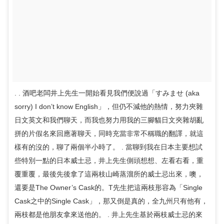
. . 酒吧老闆井上先生一開始看見我們便說過「すみませ (aka
sorry) I don’t know English」，但仍不減他的熱情，努力夾雜
日文英文和我們聊天，而我也努力用我的三腳貓日文夾雜胡亂
拼的片假名來回應著聊天，同時充當非常不稱職的翻譯，就這
樣有的沒的，聊了兩個半小時了。 . 當聊到我在日本主要想試
些特別一點的日本威士忌，井上先生側頭想想、左看右看，重
覆重覆，最後先後拿了這兩枝山崎蒸溜所的威士忌出來，噢，
還要是The Owner’s Cask的。T先生把這兩枝形容為「Single
Cask之中的Single Cask」，那又倒是真的，全九州只有他有，
兩枝都是他朋友拿來送他的。 . 井上先生基於兩枝威士忌的來