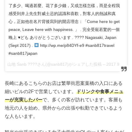
了多少、喝過甚麼、花了多少錢，又或怎樣怎樣，而是全程我
感受到井上先生對威士忌的認識和喜歡，對客人的熱誠和真
心，正如他在名片背後寫到的開店理念：「Come here to get
peace, Leave here with happiness. 」 . 完全受寵若驚的一個
晚上
♥️
ども ありがとうございます . ???? Nagasaki, Japan
(Sept 2017) .
http://wp.me/p84DYf-e9 #sanb817travel
#sanb817japan
山地 Sanb ????さん(@sanb817)がシェアした投稿 –
2017 9月 11 1:33午後 PDT
長崎にあるこちらのお店は繁華街思案葉橋の入口にある
細いビルの2Fで営業しています。
ドリンクや食事メニュ
ーが充実したバー
で、多くの客が訪れています。客層も
地元の人を始め、県外からの出張や転勤できているよう
な人もいます。