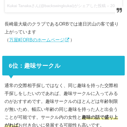
Kukai Tanakaさん(@backswingkukai)がシェアした投稿 –
2015 5月 19 8:25午前 PDT
長崎最大級のクラブであるORBでは連日沢山の客で盛り
上がっています
（
万屋町ORBのホームページ
）
6位：趣味サークル
通常の交際相手探しではなく、同じ趣味を持った交際相
手探しをしたいのであれば、趣味サークルに入ってみる
のがおすすめです。趣味サークルのほとんどは年齢制限
が無いため、幅広い年齢の同じ趣味を持った人と出会う
ことが可能です。サークル内の女性と
趣味の話で盛り上
がれば
お付き合いに発展する可能性も高いです。