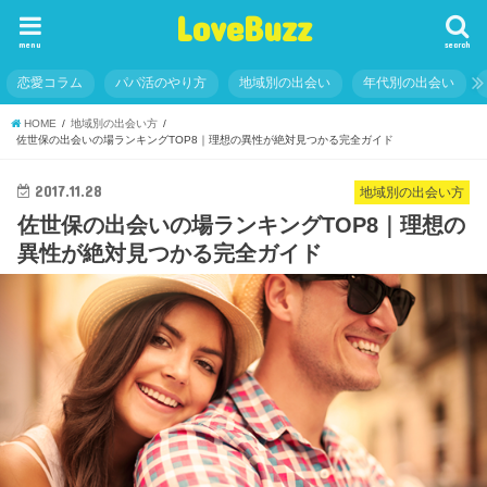
LoveBuzz
menu
search
恋愛コラム
パパ活のやり方
地域別の出会い
年代別の出会い
HOME
地域別の出会い方
佐世保の出会いの場ランキングTOP8｜理想の異性が絶対見つかる完全ガイド
2017.11.28
地域別の出会い方
佐世保の出会いの場ランキングTOP8｜理想の
異性が絶対見つかる完全ガイド