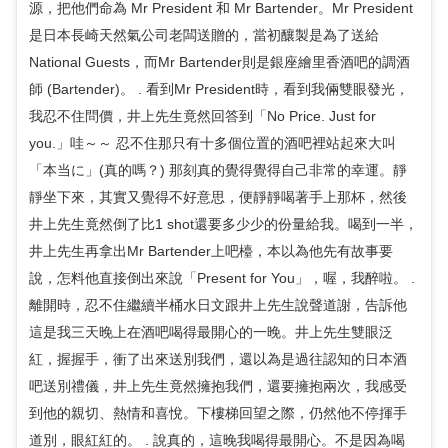
源，把他們命為 Mr President 和 Mr Bartender。Mr President
是日本長崎天然氣公司老闆送贈的，當初釀製是為了送給
National Guests，而Mr Bartender則是銀座繪里香酒吧的調酒
師 (Bartender)。 . 看到Mr President時，看到我倆雙眼發光，
我忍不住問價，井上先生竟然回答到「No Price. Just for
you.」哇～～ 忍不住那只有十多個位置的酒吧裡站起來大叫
「本当に」(真的嗎？) 那刻真的覺得覺得自己非常的幸運。靜
靜坐下來，其實又覺得不好意思，便靜靜喝著手上那杯，然後
井上先生竟然倒了比1 shot還要多少少的份量給我。喝到一半，
井上先生再拿出Mr Bartender上吧檯，本以為他先有故事要
說，怎料他直接倒出來說「Present for You」，喔，我醉啦。 .
離開時，忍不住繼續半桶水日文跟井上先生說聲道謝，告訴他
這是我三天晚上在酒吧喝得最開心的一晚。井上先生雙眼泛
紅，握握手，衝了出來送別我們，還以為是過往認知的日本酒
吧送別禮儀，井上先生竟然擁抱我們，還要擁抱兩次，我感受
到他的親切、熱情和喜悅。下樓梯回望之際，仍然他不停揮手
道別，眼紅紅的。 . 說真的，這晚我喝得最開心。不是因為喝