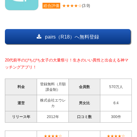
総合評価
★★★★☆
(3.9)
pairs（R18）へ無料登録
20代前半のぴちぴち女子の大量祭り！生きのいい異性と出会える神マ
ッチングアプリ！
登録無料（月額
料金
会員数
570万人
課金制）
株式会社エウレ
運営
男女比
6:4
カ
リリース年
2012年
口コミ数
300件
★★★★☆
★★★★☆