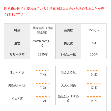
世界25か国でも使われている！超真面目な出会いを求めるあなたを導
く婚活アプリ！
登録無料（月額
料金
会員数
250万人
課金制）
Match.com,L.L.
運営
男女比
6:4
C.
リリース年
1995年
レビュー数
100件
★★★★☆
★★★★☆
使いやすさ
出会える度
(4.4)
(4.2)
★★★★☆
★★☆☆☆
男性のレベル
大人な関係
(4.3)
(2.4)
★★★★☆
婚活におすすめ
★★★★★
ピュア度
(4.2)
度
(4.7)