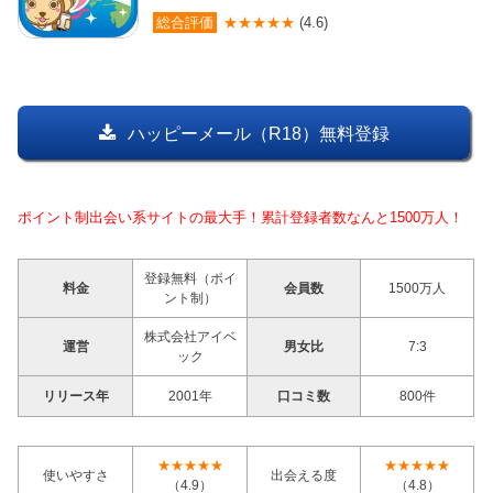
総合評価
★★★★★
(4.6)
ハッピーメール（R18）無料登録
ポイント制出会い系サイトの最大手！累計登録者数なんと1500万人！
登録無料（ポイ
料金
会員数
1500万人
ント制）
株式会社アイベ
運営
男女比
7:3
ック
リリース年
2001年
口コミ数
800件
★★★★★
★★★★★
使いやすさ
出会える度
（4.9）
（4.8）