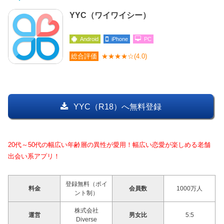
YYC（ワイワイシー）
Android
iPhone
PC
総合評価
★★★★☆(4.0)
YYC（R18）へ無料登録
20代～50代の幅広い年齢層の異性が愛用！幅広い恋愛が楽しめる老舗
出会い系アプリ！
登録無料（ポイ
料金
会員数
1000万人
ント制）
株式会社
運営
男女比
5:5
Diverse