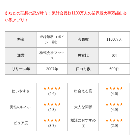
あなたの理想の恋が叶う！累計会員数1100万人の業界最大手万能出会
い系アプリ！
登録無料（ポイ
料金
会員数
1100万人
ント制）
株式会社マック
運営
男女比
6:4
ス
リリース年
2007年
口コミ数
500件
★★★★★
★★★★★
使いやすさ
出会える度
(4.6)
(4.6)
★★★★★
★★★★★
男性のレベル
大人な関係
(4.3)
(4.9)
★★★★★
婚活におすすめ
★★★★★
ピュア度
(3.7)
度
(2.9)