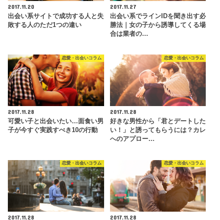
2017.11.20
2017.11.27
出会い系サイトで成功する人と失
出会い系でラインIDを聞き出す必
敗する人のただ1つの違い
勝法｜女の子から誘導してくる場
合は業者の…
恋愛・出会いコラム
恋愛・出会いコラム
2017.11.28
2017.11.28
可愛い子と出会いたい…面食い男
好きな男性から「君とデートした
子が今すぐ実践すべき10の行動
い！」と誘ってもらうには？カレ
へのアプロー…
恋愛・出会いコラム
恋愛・出会いコラム
2017.11.28
2017.11.28