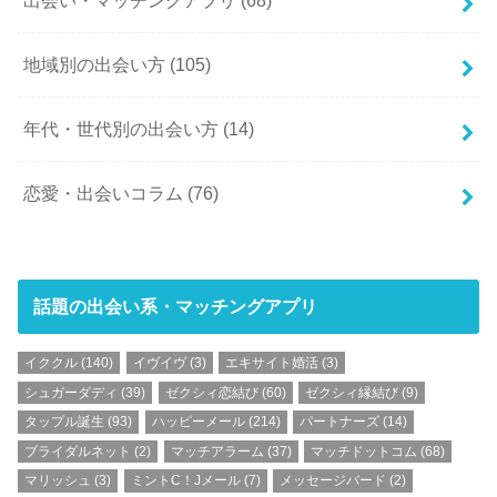
出会い・マッチングアプリ
(68)
地域別の出会い方
(105)
年代・世代別の出会い方
(14)
恋愛・出会いコラム
(76)
話題の出会い系・マッチングアプリ
イククル
(140)
イヴイヴ
(3)
エキサイト婚活
(3)
シュガーダディ
(39)
ゼクシィ恋結び
(60)
ゼクシィ縁結び
(9)
タップル誕生
(93)
ハッピーメール
(214)
パートナーズ
(14)
ブライダルネット
(2)
マッチアラーム
(37)
マッチドットコム
(68)
マリッシュ
(3)
ミントC！Jメール
(7)
メッセージバード
(2)