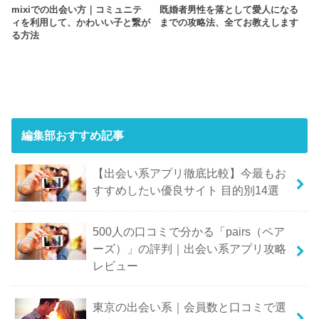
mixiでの出会い方｜コミュニテ
既婚者男性を落として愛人になる
ィを利用して、かわいい子と繋が
までの攻略法、全てお教えします
る方法
編集部おすすめ記事
【出会い系アプリ徹底比較】今最もお
すすめしたい優良サイト 目的別14選
500人の口コミで分かる「pairs（ペア
ーズ）」の評判｜出会い系アプリ攻略
レビュー
東京の出会い系｜会員数と口コミで選