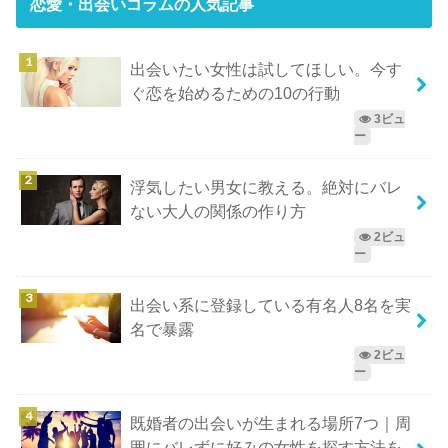
恋愛・出会いコラム
の人気記事
出会いたい女性は試してほしい。今す
ぐ恋を始めるための10の行動
3ビュ
ー
浮気したい男女に教える。絶対にバレ
ない大人の関係の作り方
2ビュ
ー
出会い系に登録している有名人8名を実
名で暴露
2ビュ
ー
既婚者の出会いが生まれる場所7つ｜周
囲にバレずに好みの女性を探す方法を