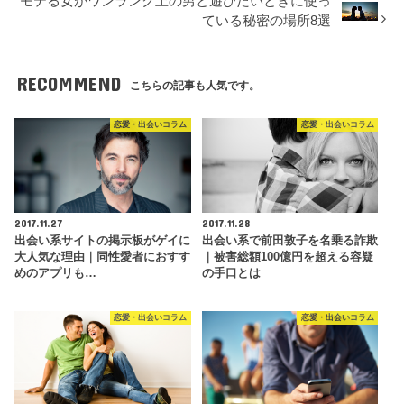
モテる女がワンランク上の男と遊びたいときに使っ
ている秘密の場所8選
RECOMMEND
こちらの記事も人気です。
恋愛・出会いコラム
恋愛・出会いコラム
2017.11.27
2017.11.28
出会い系サイトの掲示板がゲイに
出会い系で前田敦子を名乗る詐欺
大人気な理由｜同性愛者におすす
｜被害総額100億円を超える容疑
めのアプリも…
の手口とは
恋愛・出会いコラム
恋愛・出会いコラム