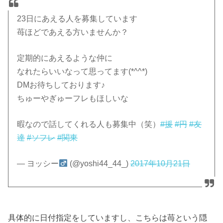
23日にあえる人を募集しています
苺ほどであえる方いませんか？
定期的にあえるような仲に
なれたらいいなって思ってます(*^^*)
DMお待ちしております♪
ちゅーやぎゅーフレもほしいな
暇なので話してくれる人も募集中（笑）
#援
#円
#友
達
#ソフレ
#関東
— ヨッシー
(@yoshi44_44_)
2017年10月21日
具体的に日付指定をしていますし、こちらは苺という隠